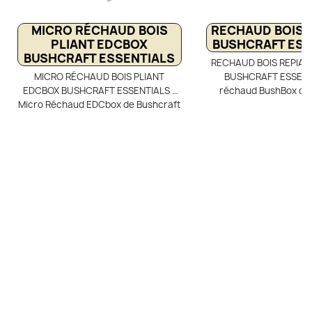
MICRO RÉCHAUD BOIS
RECHAUD BOIS 
PLIANT EDCBOX
BUSHCRAFT ESS
BUSHCRAFT ESSENTIALS
RECHAUD BOIS REPIAB
MICRO RÉCHAUD BOIS PLIANT
BUSHCRAFT ESSENTI
EDCBOX BUSHCRAFT ESSENTIALS -
réchaud BushBox de
Micro Réchaud EDCbox de Bushcraft
Essentials est un réch
Essentials, un réchaud bois ultra
inox, pensé pour un
léger (75 g) et ultra compact,
bushcraft axée sur l’au
puisqu'il est entièrement démontable
durabilité. Multi-comb
et se range très facilement dans une
accepte aussi bien l
poche (47 x 65 mm), un logement de
d’autres sources de cha
carte de crédit ou dans un kit de
une grande adaptabi
survie
l’environnement et le
rencontrées. Avec un p
de 260 g et un form
compact une fois monté
est entièrement démont
range facilement dans 
sac à dos ou un kit de 
encombrer l’équi