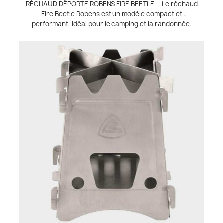
RÉCHAUD DÉPORTE ROBENS FIRE BEETLE - Le réchaud
Fire Beetle Robens est un modèle compact et
performant, idéal pour le camping et la randonnée.
Fonctionnant avec des cartouches de gaz EN417, il
développe une puissance de 3000 W permettant une
cuisson rapide et efficace. Sa structure en acier
inoxydable garantit robustesse et durabilité, même en
conditions outdoor. Grâce à ses supports de
casseroles pliables et son tuyau flexible, il offre une
excellente stabilité, même sur terrain irrégulier. Léger
avec seulement 189 g et ultra compact une fois plié, il
se transporte facilement. Un réchaud fiable et pratique
pour cuisiner en pleine nature.