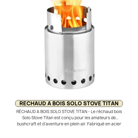
équivalent à celui contenu dans chaque cartouche.
Compatible avec les réchauds à valve filetée, elle offre
les mêmes performances 3 saisons que la Power Gas
classique.
RECHAUD A BOIS SOLO STOVE TITAN
RÉCHAUD A BOIS SOLO STOVE TITAN - Le réchaud bois
Solo Stove Titan est conçu pour les amateurs de
bushcraft et d’aventure en plein air. Fabriqué en acier
inoxydable, il offre une excellente durabilité et une
grande résistance. Son système de double combustion