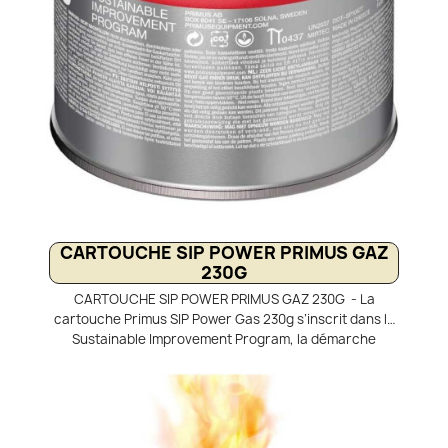
CARTOUCHE SIP POWER PRIMUS GAZ
230G
CARTOUCHE SIP POWER PRIMUS GAZ 230G - La
cartouche Primus SIP Power Gas 230g s’inscrit dans le
Sustainable Improvement Program, la démarche
écoresponsable de Primus. Le gaz et l’acier
proviennent d’Europe, avec une fabrication et un
remplissage réalisés en Grèce afin de réduire
l’empreinte carbone. En parallèle, Primus soutient la
production de biogaz en Suède en achetant un volume