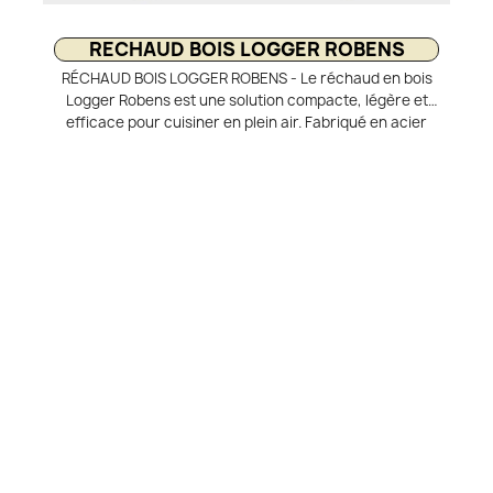
RECHAUD BOIS LOGGER ROBENS
RÉCHAUD BOIS LOGGER ROBENS - Le réchaud en bois
Logger Robens est une solution compacte, légère et
efficace pour cuisiner en plein air. Fabriqué en acier
inoxydable, il garantit robustesse et durabilité dans
toutes les conditions outdoor. Fonctionnant avec du
bois, des brindilles ou des éléments naturels, il évite de
transporter du combustible supplémentaire. Son
design ingénieux permet d’ajouter facilement du bois
par le côté pendant la cuisson. Ultra compact une fois
plié, il se range facilement dans votre sac à dos.
Compatible avec un brûleur à alcool, il offre une
grande polyvalence. Idéal pour randonnée, bivouac et
bushcraft.