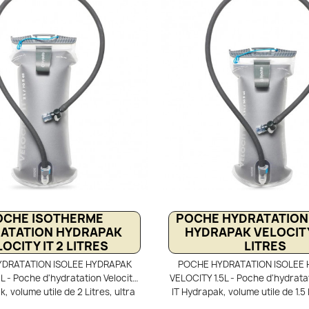
et accédez à une eau propre et
séchage optimal. Confortable dan
à boire, que ce soit en pleine
et les sacs à dos, le Velocity
en déplacement. Polyvalente et
présente un profil fin et une
la randonnée, le vélo, le sport ou
souple pour un chargemen
les voyages.
déchargement rapides. Léger, 
d'une ouverture extra-large
remplissage rapide en cours 
OCHE ISOTHERME
POCHE HYDRATATION
ATATION HYDRAPAK
HYDRAPAK VELOCITY 
OCITY IT 2 LITRES
LITRES
DRATATION ISOLEE HYDRAPAK
POCHE HYDRATATION ISOLEE
 - Poche d'hydratation Velocity
VELOCITY 1.5L - Poche d'hydratat
, volume utile de 2 Litres, ultra
IT Hydrapak, volume utile de 1.5 
robuste, double paroi assurant
légère et robuste, double paro