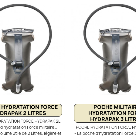
ction contre les transferts de
une protection contre les tra
 Hydrapak propose des poches à
chaleur . Pratique et ergonomiq
sac à dos randonnée, qui sont
équipée d’une ouverture extra
s pour un nettoyage et séchage
un remplissage facile et rapide
onfortable dans les gilets et les
d’un tube d’hydratation HydraFu
le Velocity IT redessiné présente
qui maintient la fraîcheur de l’
n et une languette souple pour un
long de l’effort. Comme toutes
t et un déchargement rapides.
Hydrapak, elle est réversible, p
 dispose d'une ouverture extra-
nettoyage simple et un sécha
 un remplissage rapide en cours
pour une hygiène optimale. 
Equipée d’un tube d’hydratation
d’hydratation Velocity IT 1,5 L 
 isolé pour conserver l’eau plus
conçue pour offrir une hydratati
raîche plus longtemps.
confortable aux coureurs, ran
sportifs d’endurance
 HYDRATATION FORCE
POCHE MILITAI
DRAPAK 2 LITRES
HYDRATATION FO
HYDRAPAK 3 LIT
RATATION FORCE HYDRAPAK 2L
d'hydratation Force militaire
POCHE HYDRATATION FORCE H
lume utile de 2 Litres, légère et
- La poche d’hydratation Force 