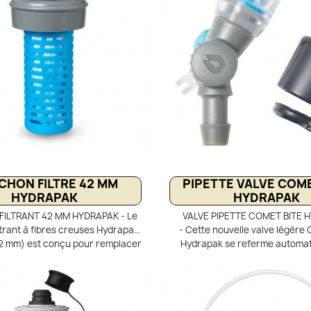
CHON FILTRE 42 MM
PIPETTE VALVE COME
HYDRAPAK
HYDRAPAK
ILTRANT 42 MM HYDRAPAK - Le
VALVE PIPETTE COMET BITE 
trant à fibres creuses Hydrapak
- Cette nouvelle valve légère 
2 mm) est conçu pour remplacer
Hydrapak se referme automa
 d’origine et transformer votre
après chaque gorgée et peut ê
le Hydrapak en gourde filtrante.
et verrouillée d’une seule main
t efficace, elle assure une eau
les fuites lorsqu’elle n’est pas
 en retenant les impuretés et
Permet de remplacer la valve