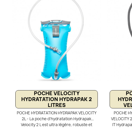
à eau pour un nettoyage très facile et
confiance 
optimal
agréable 
nature ou 
idéale pour 
POCHE VELOCITY
P
HYDRATATION HYDRAPAK 2
HYDR
LITRES
VEL
POCHE HYDRATATION HYDRAPAK VELOCITY
POCHE HY
2L - La poche d’hydratation Hydrapak
VELOCITY 2L
Velocity 2 L est ultra légère, robuste et
IT Hydrapak
confortable dans les gilets comme dans les
légère et 