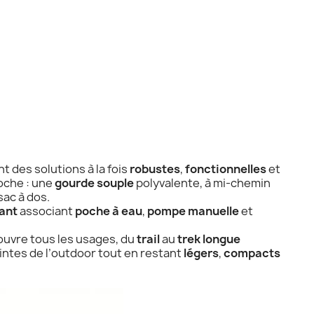
t des solutions à la fois
robustes
,
fonctionnelles
et
oche : une
gourde souple
polyvalente, à mi-chemin
sac à dos.
vant
associant
poche à eau
,
pompe manuelle
et
ouvre tous les usages, du
trail
au
trek longue
intes de l’outdoor tout en restant
légers
,
compacts