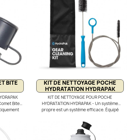
T BITE
KIT DE NETTOYAGE POCHE
HYDRATATION HYDRAPAK
HYDRAPAK
KIT DE NETTOYAGE POUR POCHE
Comet Bite
HYDRATATION HYDRAPAK - Un système
tiquement
propre est un système efficace. Équipé
tre ouverte
d’une brosse à tube en fil métallique pour
 pour éviter
nettoyer les tuyaux de boisson et d’une
 utilisée.
brosse à poils longs pour atteindre les
 de votre
recoins difficiles, le kit de nettoyage pour