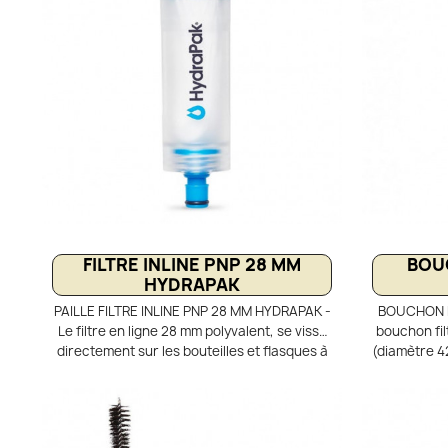
FILTRE INLINE PNP 28 MM
BOU
HYDRAPAK
PAILLE FILTRE INLINE PNP 28 MM HYDRAPAK -
BOUCHON F
Le filtre en ligne 28 mm polyvalent, se visse
bouchon fil
directement sur les bouteilles et flasques à
(diamètre 4
ouverture 28 mm et s’installe tout aussi
le bouchon
facilement sur les réservoirs souples et
gourde soup
poches hydratation grâce à un système de
Pratique e
connexion Plug-N-Pla. Compatible sur les
potable