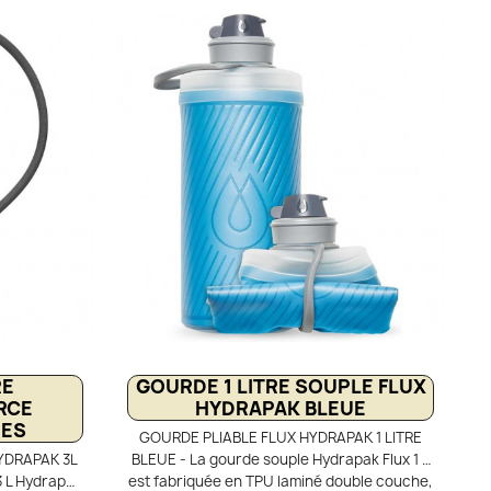
nsferts de
légère, pratique et durable. Avec son
ue, elle est
volume utile de 2 litres, elle assure une
-large pour
autonomie parfaitement adaptée aux
, ainsi que
sorties sportives et aux longues journées
sion isolé,
actives, tout en restant facile à
eau tout au
transporter. Fond 3D qui améliore la stabilité
 les poches
dans le sac et évite l’effet de « ballon
ermettant un
». Système Shape-Loc pour une répartition
ge complet
optimale de l’eau et une meilleure
La poche
compacité. Orifice de sortie latéral qui
Hydrapak est
facilite l’intégration dans la plupart des sacs
on fiable et
à dos et améliore la fluidité d’utilisation.
donneurs et
.
RE
GOURDE 1 LITRE SOUPLE FLUX
RCE
HYDRAPAK BLEUE
RES
GOURDE PLIABLE FLUX HYDRAPAK 1 LITRE
YDRAPAK 3L
BLEUE - La gourde souple Hydrapak Flux 1 L
3 L Hydrapak
est fabriquée en TPU laminé double couche,