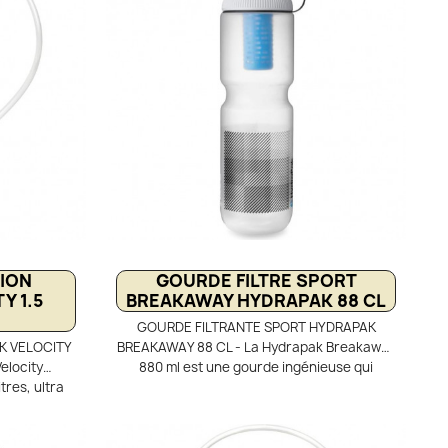
ueuse. Un
réservoirs et stockage d’eau est la solution
valve en
idéale pour les systèmes d’hydratation de
rieurs.
grande capacité.
 des sac
es marques.
ION
GOURDE FILTRE SPORT
Y 1.5
BREAKAWAY HYDRAPAK 88 CL
GOURDE FILTRANTE SPORT HYDRAPAK
K VELOCITY
BREAKAWAY 88 CL - La Hydrapak Breakaway
elocity
880 ml est une gourde ingénieuse qui
tres, ultra
associe praticité et sécurité pour vous
ropose des
garantir un accès à l’eau potable lors de
ndonnée, qui
toutes vos activités outdoor. Conçue aussi
toyage et
bien pour la randonnée que pour le vélo, elle