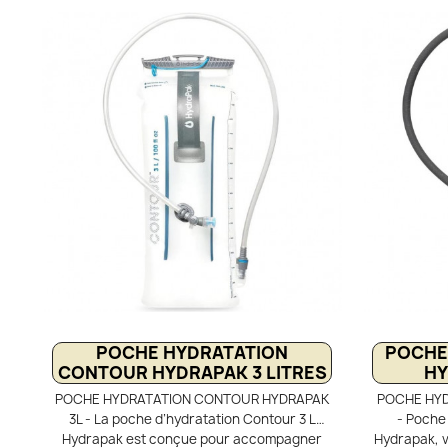
sacs à dos. Son profil fin et sa languette
une prote
souple facilitent le chargement, tandis que
chaleur .
son ouverture extra-large permet un
eau pour 
remplissage rapide. Réversible, elle se
réversible
nettoie et se sèche facilement pour une
optimal. C
hygiène optimale.
sacs à dos, 
un profil fi
chargemen
Léger, il
large pour
de route. 
HydraFusion
f
POCHE HYDRATATION
POCHE
CONTOUR HYDRAPAK 3 LITRES
HY
POCHE HYDRATATION CONTOUR HYDRAPAK
POCHE HYD
3L - La poche d’hydratation Contour 3 L
- Poche 
Hydrapak est conçue pour accompagner
Hydrapak, vo