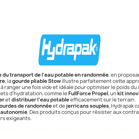
 du transport de l’eau potable en randonnée
, en proposan
re
, la
gourde pliable Stow
illustre parfaitement cette appr
le à ranger une fois vide et idéale pour optimiser le poids du 
ets d’hydratation, comme le
FullForce Propel
, un
kit inno
er
et
distribuer l’eau potable
efficacement sur le terrain.
ourdes de randonnée
et de
jerricans souples
, Hydrapak c
 autonomie
. Des produits conçus pour résister aux contra
rs exigeants.