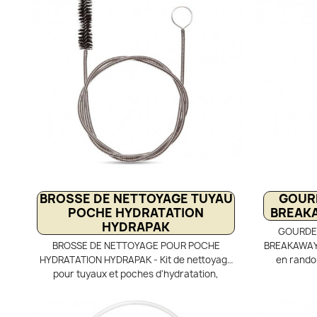
modèles Stow, Seeker, Pionner, Velocity et
bactéries, 
Contour Hydrapak.
ou les 
BROSSE DE NETTOYAGE TUYAU
GOURD
POCHE HYDRATATION
BREAKA
HYDRAPAK
GOURDE 
BROSSE DE NETTOYAGE POUR POCHE
BREAKAWAY 6
HYDRATATION HYDRAPAK - Kit de nettoyage
en rando
pour tuyaux et poches d'hydratation,
gourde fil
comprenant une serpentin souple avec
se composa
brosse de 90 cm, permettant de se glisser à
d'un bouchon
l'intérieur d'un tube, d'une gourde ou poche
renverse