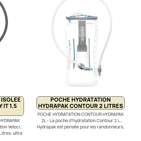
s les gilets
se compose d’une bouteille semi-souple et
 redessiné
légère, facile à transporter et agréable à
 languette
utiliser. Son atout principal réside dans son
t et un
bouchon filtrant intégré, équipé d’une tétine
il dispose
souple anti-renversement. Vous buvez ainsi
 pour un
directement à la source, tout en éliminant
de route.
les impuretés pour une eau claire et saine,
sans risque d’éclaboussures.
 ISOLEE
POCHE HYDRATATION
IT 1.5
HYDRAPAK CONTOUR 2 LITRES
POCHE HYDRATATION CONTOUR HYDRAPAK
 HYDRAPAK
2L - La poche d’hydratation Contour 2 L
ion Velocity
Hydrapak est pensée pour les randonneurs,
Litres, ultra
trekkeurs et amateurs d’activités outdoor
i assurant
qui recherchent une solution d’hydratation