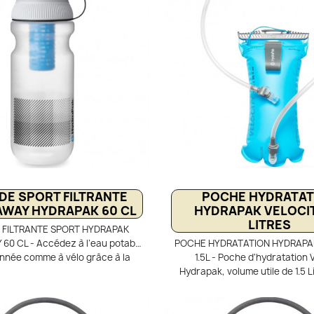
idéale pour la randonnée, le trek
poche d'hydratation défect
voyages en zones sensibles.
cache-poussière protège la 
silicone des éléments exté
Compatible avec la plupart
d'hydratation Hydrapak ou autr
E SPORT FILTRANTE
POCHE HYDRATAT
WAY HYDRAPAK 60 CL
HYDRAPAK VELOCIT
LITRES
FILTRANTE SPORT HYDRAPAK
0 CL - Accédez à l’eau potable
POCHE HYDRATATION HYDRAPA
nnée comme à vélo grâce à la
1.5L - Poche d'hydratation V
trante Breakaway 60 cl Hydrapak
Hydrapak, volume utile de 1.5 Li
nt d'une gourde semi souple et
légère et robuste. Hydrapak p
 filtrant avec tétine souple anti
poches à eau pour sac à dos ra
ment. Restez hydraté en toute
sont réversibles pour un net