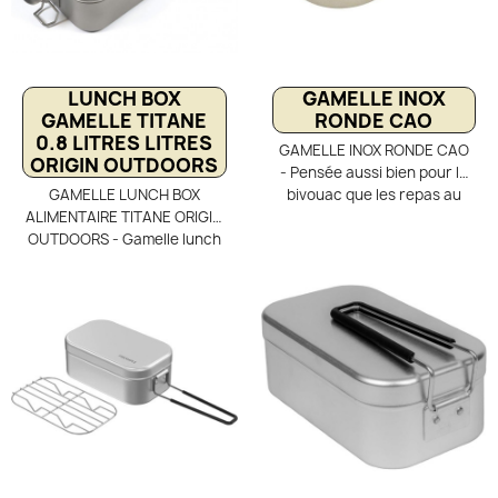
LUNCH BOX
GAMELLE INOX
GAMELLE TITANE
RONDE CAO
0.8 LITRES LITRES
GAMELLE INOX RONDE CAO
ORIGIN OUTDOORS
- Pensée aussi bien pour le
GAMELLE LUNCH BOX
bivouac que les repas au
ALIMENTAIRE TITANE ORIGIN
bureau, la gamelle ronde
OUTDOORS - Gamelle lunch
étanche en inox signée CAO
box alimentaire titane Origin
est idéale pour la cuisson, la
Outdoors 0,8 L. Ultra légère
conservation et la
et robuste, cette boîte repas
consommation des aliments.
en titane est idéale pour
Fabriquée en acier
transporter vos aliments ou
inoxydable, elle résiste au
du matériel en randonnée,
feu de bois ainsi qu’à toutes
pêche et survie. Son
les flammes de réchauds
couvercle à deux clips
bushcraft. Son couvercle
assure une fermeture
étanche avec joint et clips
sécurisée. Équipée d’une
de fixation assure un
large poignée repliable, elle
transport sans fuite, tandis