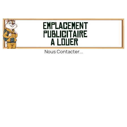
gagner du poids sans
Avec une capacité de 900
sacrifier robustesse ni
ml, il permet de cuisiner,
polyvalence.
égoutter et manger dans un
seul récipient. Fabriqué en
titane, il offre une excellente
résistance à la corrosion
tout en restant léger avec
seulement 179 g . Son
couvercle passoire intégré
Nous Contacter...
facilite la préparation des
repas, tandis que ses parois
inclinées simplifient le
nettoyage. Doté de
graduations internes et
d’une poignée repliable, il
combine praticité et
compacité pour un transport
optimisé.