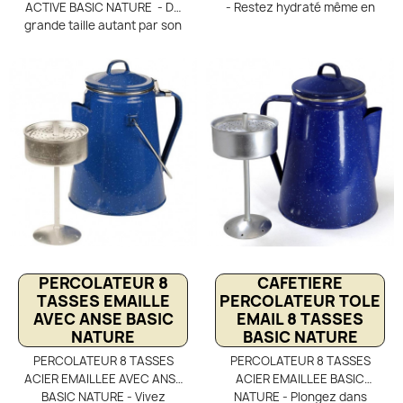
ACTIVE BASIC NATURE - De
- Restez hydraté même en
grande taille autant par son
pleine action avec la bouteille
volume de 1.2 litres que son
sport inox Basic Nature 0,75
large goulot très pratique
L. Grâce à son bouchon tétine
pour le remplissage et
pratique, buvez facilement
nettoyage, la gourde inox
pendant l’effort sans vous
Basic Nature Active propose
arrêter. Robuste, légère et
un bouchon à vis étanche
facile à nettoyer, cette
avec poignée de transport
gourde à large goulot est
repliable. L'acier inoxydable
idéale pour le sport, le
de qualité utilisé pour la
trekking et les activités
conception de cette gourde
outdoor.
la rend robuste et durable, ce
qui est une très bon point
écologique.
PERCOLATEUR 8
CAFETIERE
TASSES EMAILLE
PERCOLATEUR TOLE
AVEC ANSE BASIC
EMAIL 8 TASSES
NATURE
BASIC NATURE
PERCOLATEUR 8 TASSES
PERCOLATEUR 8 TASSES
ACIER EMAILLEE AVEC ANSE
ACIER EMAILLEE BASIC
BASIC NATURE - Vivez
NATURE - Plongez dans