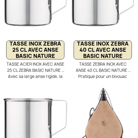
conserver votre boisson
avec les gourdes Nalgene 1 L
chaude ou froide
et 1,5 L, pour un équipement
outdoor polyvalent et
efficace.
TASSE INOX ZEBRA
TASSE INOX ZEBRA
25 CL AVEC ANSE
40 CL AVEC ANSE
BASIC NATURE
BASIC NATURE
TASSE ACIER INOX AVEC ANSE
TASSE ZEBRA INOX AVEC
25 CL ZEBRA BASIC NATURE -
ANSE 40 CL BASIC NATURE -
Avec sa large anse rigide, la
Pratique pour un bivouac
prise en main de cette tasse
bushcraft au coin du feu, ou
camping est facilitée, même
sur le feu directement pour
avec des gants. L'acier
réchauffer votre boisson, la
inoxydable est durable et sain
tasse tout inox Zebra Basic
pour la santé et n'aura aucun
Nature est durable et très
influence sur vos boissons,
résistante. Sa poignée fixe
même les plus acides comme
vous assure une très bonne
les jus de fruits. Passe au lave
prise en mains. Son volume de
vaisselle et sur feu de camp,
40 cl est suffisant pour une
un avantage certain pour le
bonne hydratation.