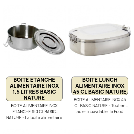
Nature conviendra
par trois clips, cette boite
parfaitement aux enfants
alimentaire tout inox Basic
pour le transport sécurisé de
Nature assurera une
leur goûté ou petit repas. Son
protection efficace de vos
couvercle étanche et de
repas au bureau comme en
fermeture sécurisée par clips
randonnée. Elle se nettoie
assure une parfaite
très facilement et passe au
étanchéité sans risque de
lave vaisselle., ce qui la rend
fuites de vos aliments
très pratique et durable pour
liquides.
une utilisation journalière.
BOITE ETANCHE
BOITE LUNCH
ALIMENTAIRE INOX
ALIMENTAIRE INOX
1.5 LITRES BASIC
45 CL BASIC NATURE
NATURE
BOITE ALIMENTAIRE INOX 45
BOITE ALIMENTAIRE INOX
CL BASIC NATURE - Tout en
ETANCHE 150 CL BASIC
acier inoxydable, le Food
NATURE - La boîte alimentaire
Container 45 cl Basic NAture
inox 150 cl Basic Nature est
est une boite alimentaire vous
idéale pour le transport
permettant de transporter