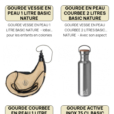
GOURDE VESSIE EN
GOURDE EN PEAU
PEAU 1 LITRE BASIC
COURBEE 2 LITRES
NATURE
BASIC NATURE
GOURDE VESSIE EN PEAU 1
GOURDE VESSIE EN PEAU
LITRE BASIC NATURE - Idéale
COURBEE 2 LITRES BASIC
pour les enfants en colonies
NATURE - Avec son aspect
de vacances à la montagne,
vintage, la gourde en peau
la gourde vessie en peau 1 L
courbée de 2 litres Basic
Basic Nature allie authenticité
Nature vous permettra de
et sécurité. Inspirée des
retrouver les valeurs d'antan.
bergers basques, elle garde
Courbée en forme de vessie,
l’eau naturellement fraîche
le transport de cette gourde
grâce à l’évaporation. Sa
en peau de bête permet
poche intérieure en
d'éviter les ballottages de
polyuréthane alimentaire
votre eau potable. Maintenez
sans BPA garantit une
humide la peau extérieure et
hygiène optimale et une
grâce à l'évaporation, vous
utilisation sûre pour les plus
pourrez maintenir votre
jeunes.
boisson fraiche.
GOURDE COURBEE
GOURDE ACTIVE
EN PEAU 1 LITRE
INOX 75 CL BASIC