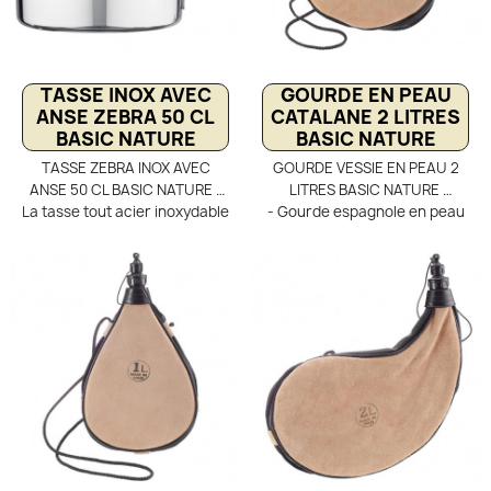
bushcraft.
TASSE INOX AVEC
GOURDE EN PEAU
ANSE ZEBRA 50 CL
CATALANE 2 LITRES
BASIC NATURE
BASIC NATURE
TASSE ZEBRA INOX AVEC
GOURDE VESSIE EN PEAU 2
ANSE 50 CL BASIC NATURE -
LITRES BASIC NATURE
La tasse tout acier inoxydable
- Gourde espagnole en peau
Zebra Basic nature propose
de taureau, volume 2 Litres.
un volume de 50 cl pour vos
Retrouvez l'originalité d'une
boissons favorites. Eau, café,
gourde randonnée en peau
lait, l'inox de qualité de cette
espagnole, vintage, ayant la
tasse de camping n'aura
particularité d'être souple et
aucune influence sur le goût
légèrement poreuse,
ni sur l'aspect santé de vos
assurant un maintien de l'eau
breuvages. L'inox est très
au frais grâce à l'évaporation
facile à nettoyer et passe au
de l'eau de surface
lave vaisselle.