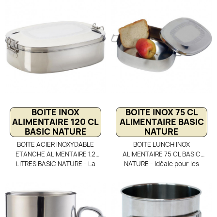
sécurisé de vos repas,
vos aliments en toute
aliments et provisions. Son
sécurité. Que ce soit grâce à
couvercle à trois clips et son
l'acier inoxydable qui n'a
joint silicone garantissent une
aucune mauvaise incidence
étanchéité parfaite. Robuste
sur la santé humaine que sur
et durable, elle s’adapte à
la fermeture sécurisée par
toutes vos activités :
clips. Un atout pour vos repas
randonnée, camping, pêche,
au bureau comme à l'école
voyage et même survie en
pour les enfants.
pleine nature.
BOITE INOX
BOITE INOX 75 CL
ALIMENTAIRE 120 CL
ALIMENTAIRE BASIC
BASIC NATURE
NATURE
BOITE ACIER INOXYDABLE
BOITE LUNCH INOX
ETANCHE ALIMENTAIRE 1.2
ALIMENTAIRE 75 CL BASIC
LITRES BASIC NATURE - La
NATURE - Idéale pour les
forme ovale de cette boite
femmes actives au travail, la
alimentaire vous permet de
boîte lunch inox 75 cl Basic
transporter de relatifs
Nature allie élégance,
grands aliments comme du
praticité et écologie.
poisson ou des brochettes
Fabriquée en acier