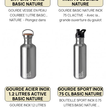
BASIC NATURE
NATURE
GOURDE VESSIE EN PEAU
GOURDE BASIC NATURE INOX
COURBEE 1 LITRE BASIC
75 CL ACTIVE - Avec la
NATURE - Plongez dans
grande ouverture du goulot
l’authenticité avec la gourde
de cette gourde inox Basic
vessie en peau courbée 1 L
Nature Active, le remplissage
Basic Nature, inspirée des
ainsi que que nettoyage
bergers espagnols. Souple,
seront très faciles. Durable,
légère et au style vintage
cette gourde inox sera utile
unique, cette gourde
longtemps, évitant ainsi le
traditionnelle en peau de
gaspillage écologique. Avec
taureau garde naturellement
sa taille et volume de 75 cl,
l’eau au frais grâce à son
cette gourde est le meilleur
système d’évaporation. Idéale
compromis pour l'hydratation
pour la randonnée et les
en randonnée.
aventures outdoor
authentiques.
GOURDE ACIER INOX
GOURDE SPORT INOX
1.2 LITRES ACTIVE
75 CL BASIC NATURE
BASIC NATURE
BOUTEILLE SPORT INOX 0.75
GOURDE INOX 1.2 LITRES
LITRES BASIC NATURE