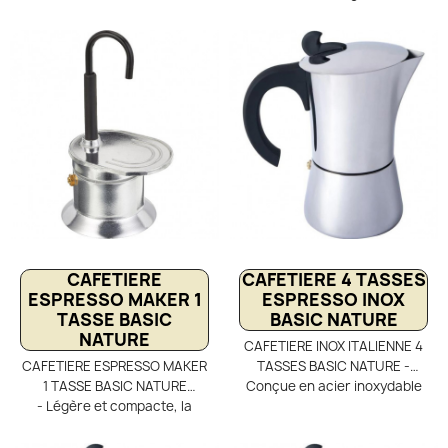
l’expérience bushcraft avec
l’ambiance des westerns et
le percolateur 8 tasses acier
grands espaces avec le
émaillé Basic Nature. Grâce à
percolateur 8 tasses acier
son anse robuste,
émaillé Basic Nature. Idéal
suspendez-le directement
pour les bivouacs bushcraft
au-dessus du feu de camp et
et les feux de camp, il offre un
préparez un café ou un thé
café authentique comme au
authentique. Résistant,
temps des pionniers. Robuste,
pratique et vintage, il
vintage et facile à entretenir,
fonctionne aussi bien sur
il fonctionne aussi bien sur
réchaud gaz que sur braises
réchaud gaz qu’au feu de
pour des bivouacs nature
bois.
réussis.
CAFETIERE
CAFETIERE 4 TASSES
ESPRESSO MAKER 1
ESPRESSO INOX
TASSE BASIC
BASIC NATURE
NATURE
CAFETIERE INOX ITALIENNE 4
CAFETIERE ESPRESSO MAKER
TASSES BASIC NATURE -
1 TASSE BASIC NATURE
Conçue en acier inoxydable
- Légère et compacte, la
durable, cette cafetière
cafetière espresso maker 1
espresso Basic Nature vous
tasse Basic Nature est idéale
sera utile pendant très