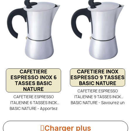
pour la randonnée itinérante,
longtemps, en bivouac,
le bivouac et le camping
camping car ou bien à
minimaliste. Sa conception en
domicile. Avec son volume de
aluminium robuste offre
4 tasses, vous pourrez servir
l’efficacité d’un vrai espresso
de bons cafés espressos
en pleine nature. Facile à
dignes des plus grandes
utiliser et à entretenir, elle
marques de cafetières
garantit un café riche en
traditionnelles.
arômes où que vous soyez.
CAFETIERE
CAFETIERE INOX
ESPRESSO INOX 6
ESPRESSO 9 TASSES
TASSES BASIC
BASIC NATURE
NATURE
CAFETIERE ESPRESSO
CAFETIERE ESPRESSO
ITALIENNE 9 TASSES INOX
ITALIENNE 6 TASSES INOX
BASIC NATURE - Savourez un
BASIC NATURE - Apportez
café authentique avec la
l’authenticité du bushcraft à
cafetière espresso italienne
vos bivouacs avec la
inox Basic Nature 9 tasses,
cafetière espresso italienne
idéale pour le camping
Charger plus