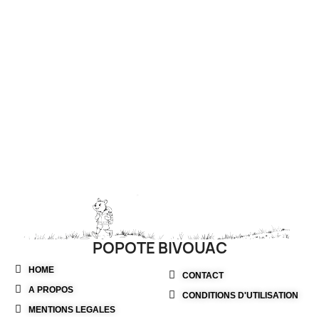
facilement dans une poche
ou un kit de survie grâce à sa
housse de transport de 10 ×
15 cm. Parfait pour alléger le
sac à dos sans compromis
sur la solidité et la
polyvalence.
POPOTE BIVOUAC
HOME
CONTACT
A PROPOS
CONDITIONS D'UTILISATION
MENTIONS LEGALES