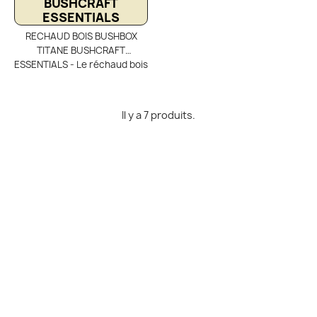
BUSHCRAFT
pochette de transport (17 × 21
ESSENTIALS
cm). Sa grande capacité de
RECHAUD BOIS BUSHBOX
chauffe le rend
TITANE BUSHCRAFT
particulièrement pratique
ESSENTIALS - Le réchaud bois
pour cuisiner et chauffer de
BushBox Titane de Bushcraft
l’eau pour plusieurs
Essentials illustre
randonneurs lors des
parfaitement les atouts du
campements collectifs.
Il y a 7 produits.
titane en backpacking. Ce
matériau offre un excellent
rapport résistance/poids,
idéal pour les randonneurs
recherchant un équipement
fiable et minimaliste.
Entièrement conçu en titane,
ce réchaud multi-combustible
ne pèse que 160 g tout en
restant extrêmement
robuste. Ultra-compact avec
des dimensions de 9 × 9 × 11
cm, il est entièrement
démontable et se range