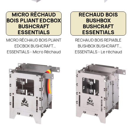
MICRO RÉCHAUD
RECHAUD BOIS
BOIS PLIANT EDCBOX
BUSHBOX
BUSHCRAFT
BUSHCRAFT
ESSENTIALS
ESSENTIALS
MICRO RÉCHAUD BOIS PLIANT
RECHAUD BOIS REPIABLE
EDCBOX BUSHCRAFT
BUSHBOX BUSHCRAFT
ESSENTIALS - Micro Réchaud
ESSENTIALS - Le réchaud
EDCbox de Bushcraft
BushBox de Bushcraft
Essentials, un réchaud bois
Essentials est un réchaud à
ultra léger (75 g) et ultra
bois en inox, pensé pour une
compact, puisqu'il est
pratique bushcraft axée sur
entièrement démontable et
l’autonomie et la durabilité.
se range très facilement dans
Multi-combustibles, il accepte
une poche (47 x 65 mm), un
aussi bien le bois que d’autres
logement de carte de crédit
sources de chauffe, offrant
ou dans un kit de survie
une grande adaptabilité selon
l’environnement et les
conditions rencontrées. Avec
un poids contenu de 260 g et
un format ultra compact une