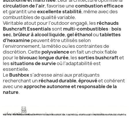
autonome et maîtrisée
. Leur architecture optimise la
circulation de l’air
, favorise une
combustion efficace
et garantit une
excellente stabilité
, même avec des
combustibles de qualité variable.
Véritable atout pour l’outdoor engagé, les
réchauds
Bushcraft Essentials
sont
multi-combustibles
:
bois
sec
,
brûleur à alcool liquide
,
gel éthanol
ou
tablettes
d’hexamine
peuvent être utilisés selon
l’environnement, la météo ou les contraintes de
discrétion. Cette
polyvalence
en fait un choix fiable
pour le
bivouac longue durée
, les
sorties bushcraft
et
les
situations de survie
où l’adaptabilité est
essentielle.
Le
Bushbox
s’adresse ainsi aux pratiquants
recherchant un
réchaud durable
,
éprouvé
et cohérent
avec une
approche autonome et responsable de la
nature
.