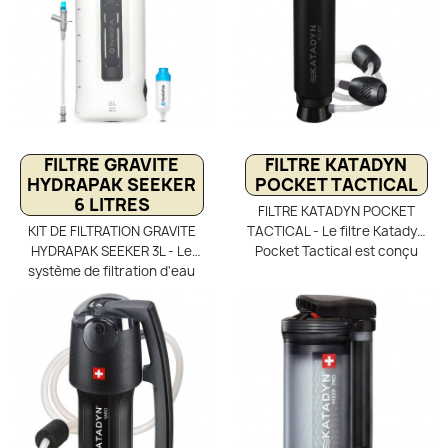
FILTRE GRAVITE
FILTRE KATADYN
HYDRAPAK SEEKER
POCKET TACTICAL
6 LITRES
FILTRE KATADYN POCKET
KIT DE FILTRATION GRAVITE
TACTICAL - Le filtre Katadyn
HYDRAPAK SEEKER 3L - Le
Pocket Tactical est conçu
système de filtration d'eau
pour la randonnée en
SEEKER 6 Litres est un filtre
conditions extrêmes.
portable de traitement de
Robuste et durable, il utilise
l'eau au camping et voyages
une cartouche céramique
pour les groupes.
imprégnée d’argent qui
Purificateur d'eau portable
élimine les bactéries et
en expéditions pour filtrer
empêche leur
l'eau et obtenir une eau
développement, offrant une
potable sans contaminants
eau potable sûre pour