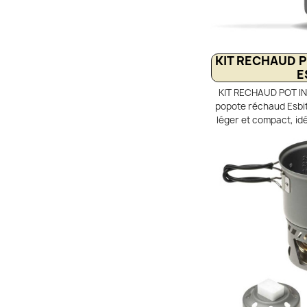
KIT RECHAUD 
E
KIT RECHAUD POT IN
popote réchaud Esbit
léger et compact, id
solo et le trek. Com
graduée de 585 ml av
repliables isolées
aluminium anodisé du
vent et se range dans 
de rangement, comp
solide Esbi