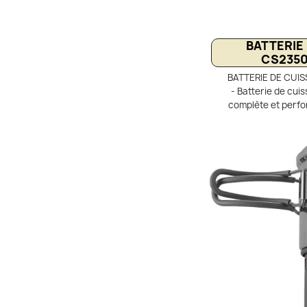
BATTERIE
CS2350
BATTERIE DE CUI
- Batterie de cu
complète et perfo
bivouac et le cam
nombreux accessoire
alcool Spirit Esbit in
anodisé, elle est à la
pour un usage outd
compose de deux po
1,8 L et 2,3 L. Dotée
cette batterie de cui
de la chaleur et ré
combustible. Pa
efficacement 