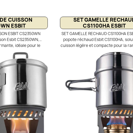
 DE CUISSON
SET GAMELLE RECHAU
WN ESBIT
CS1100HA ESBIT
SSON ESBIT CS2350WN
SET GAMELLE RECHAUD CS1100HA ESBI
isson Esbit CS2350WN,
popote réchaud Esbit CS1100HA, solu
rmante, idéale pour le
cuisson légère et compacte pour la r
ping. Elle comprend de
et le bivouac. Comprend un récha
s ainsi qu’un brûleur à
combustible solide et une cassero
tégré. Conçue en aluminium
aluminium anodisé dur de 1,1 L avec co
 fois légère et résistante
Compatible avec pastilles Esbit de 14 g
oor intensif. Le set se
poignée repliable et graduations int
potes d’une capacité de
Ensemble robuste et pratique de 390 g
 d’un échangeur thermique,
avec housse de rangement en fil
sine optimise la diffusion
duit la consommation de
rfaite pour cuisiner
en pleine nature.