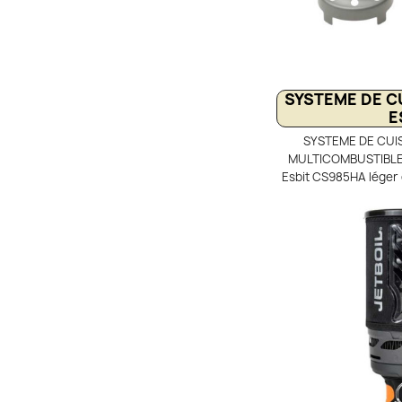
SYSTEME DE C
E
SYSTEME DE CUI
MULTICOMBUSTIBLES
Esbit CS985HA léger 
randonnée, le trek et
popote en aluminiu
avec couvercle servan
pare-vent compatible b
combustible solid
Poignées repliab
empilables et livré 