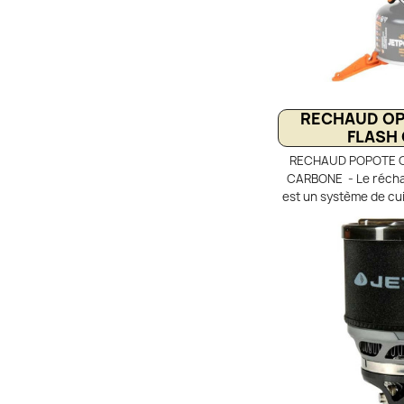
RECHAUD OPT
FLASH
RECHAUD POPOTE OP
CARBONE - Le récha
est un système de cui
léger et très rapide, 
le trek. Il combine u
une tasse popote de 1
de chaleur FluxRing
housse isolante avec
son couvercle passo
efficacité. Compac
trépied, il permet d
seulement