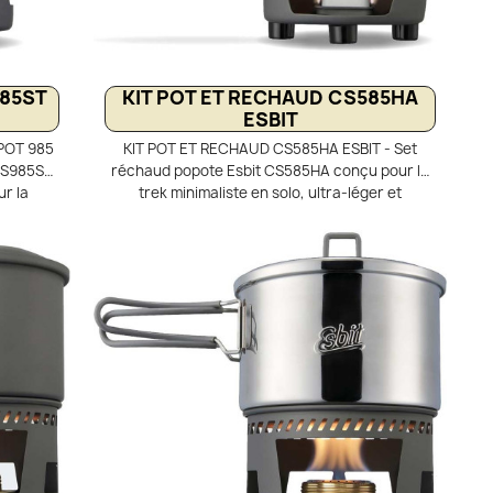
985ST
KIT POT ET RECHAUD CS585HA
ESBIT
POT 985
KIT POT ET RECHAUD CS585HA ESBIT - Set
 CS985ST
réchaud popote Esbit CS585HA conçu pour le
ur la
trek minimaliste en solo, ultra-léger et
asserole
compact. Comprend une popote en aluminium
rûleur à
anodisé dur de 585 ml avec couvercle et
e rangent
support pare-vent. Compatible avec
optimal.
combustible solide Esbit, le support se range
minium
dans la casserole pour gagner de la place.
let.
Livré avec filet de rangement, idéal pour le
bivouac et la randonnée ultra-légère.