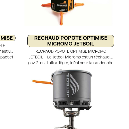
mble ne
un sac de transport en filet.
c un sac
IMISE
RECHAUD POPOTE OPTIMISE
MICROMO JETBOIL
OTE
r est un
RECHAUD POPOTE OPTIMISE MICROMO
pact et
JETBOIL - Le Jetboil Micromo est un réchaud à
solo. Il
gaz 2-en-1 ultra-léger, idéal pour la randonnée
W et une
et le trek. Il associe un brûleur régulé à une
angeur
tasse FluxRing de 0,8 L pour une cuisson rapide
mise la
et économe en gaz. Son régulateur de pression
gaz et
assure des performances constantes, même
. Facile
par temps froid ou en altitude. Livré avec un
bouillir
support casserole, il offre une grande
bivouacs.
polyvalence en bivouac.