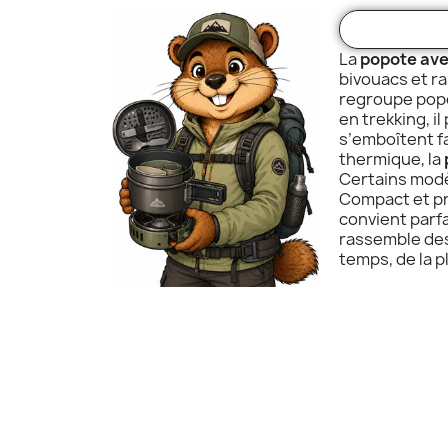
La
popote ave
bivouacs et r
regroupe popo
en trekking, 
s’emboîtent fa
thermique, la
Certains modèl
Compact et pr
convient parf
rassemble des
temps, de la p