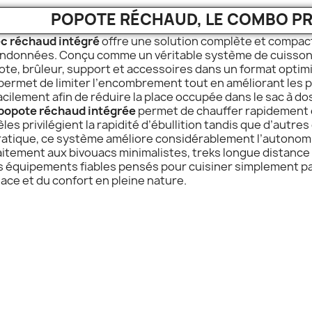
POPOTE RÉCHAUD, LE COMBO P
c réchaud intégré
offre une solution complète et compact
andonnées. Conçu comme un véritable système de cuisson
te, brûleur, support et accessoires dans un format optim
il permet de limiter l’encombrement tout en améliorant le
cilement afin de réduire la place occupée dans le sac à do
popote réchaud intégrée
permet de chauffer rapidement e
es privilégient la rapidité d’ébullition tandis que d’autre
atique, ce système améliore considérablement l’autonomi
aitement aux bivouacs minimalistes, treks longue distanc
 équipements fiables pensés pour cuisiner simplement par
lace et du confort en pleine nature.