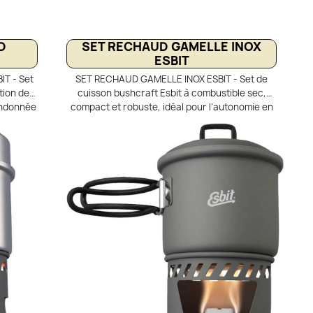
D
SET RECHAUD GAMELLE INOX
ESBIT
T - Set
SET RECHAUD GAMELLE INOX ESBIT - Set de
tion de
cuisson bushcraft Esbit à combustible sec,
andonnée
compact et robuste, idéal pour l’autonomie en
ud à
pleine nature. Casserole en acier inoxydable
le en
18/8 de 1000 à 1100 ml, résistante et durable.
uvercle.
Compatible avec pastilles Esbit de 14 g ou 27 g
 ou 27 g,
pour une cuisson simple et fiable. Parfait pour
ernes.
le bushcraft, le bivouac et les sorties outdoor
, livré
où solidité et efficacité sont essentielles.
et.