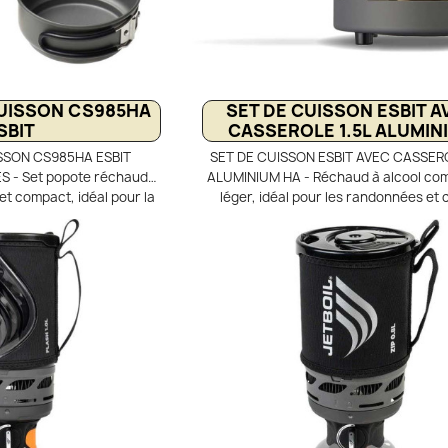
UISSON CS985HA
SET DE CUISSON ESBIT A
SBIT
CASSEROLE 1.5L ALUMIN
SSON CS985HA ESBIT
SET DE CUISSON ESBIT AVEC CASSERO
 - Set popote réchaud
ALUMINIUM HA - Réchaud à alcool co
et compact, idéal pour la
léger, idéal pour les randonnées et 
 le bivouac. Comprend une
séjours de 1 à 3 personnes, avec une 
m anodisé dur de 985 ml
de 1500 ml en aluminium anodisé dur
t aussi de poêle. Support
acier inoxydable 18/8, graduée en ml 
rûleur à alcool liquide et
dotée d’un bec verseur. Le brûleur à a
e Esbit ou FireDragon.
laiton, 100 % étanche, est équipé 
les isolées, éléments
régulateur permettant d’ajuster ou d’
avec filet de rangement.
facilement la flamme. Les poignées p
avec revêtement silicone et le crochet
couvercle assurent un grand con
d’utilisation, tandis que le support 
également office de pare-vent. Conçu
encombrement minimal, le brûleur et l