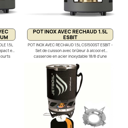
VEC
POT INOX AVEC RECHAUD 1.5L
IUM
ESBIT
LE 1.5L
POT INOX AVEC RECHAUD 1.5L CS1500ST ESBIT -
mpact et
Set de cuisson avec brûleur à alcool et
courts
casserole en acier inoxydable 18/8 d’une
casserole
capacité d’environ 1500 ml, graduée en ml et
 ou en
oz, idéal pour les randonnées et sorties
et oz et
outdoor de 1 à 3 personnes. Le brûleur à alcool
lcool en
en laiton, 100 % étanche, est équipé d’un
d’un
régulateur de flamme avec poignée pliable
éteindre
pour un réglage précis ou une extinction facile.
liables
Les poignées pliables avec revêtement silicone
 sous le
et le crochet sous le couvercle assurent un
fort
grand confort d’utilisation et une cuisson mains
fait
libres. Compact et pratique, le support pare-
 pour un
vent et le brûleur se rangent dans la casserole
e support
; l’ensemble pèse environ 618 g et est livré avec