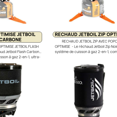
se rangent dans la casserole ; l’ense
pèse qu’environ 466 g et est livré ave
de transport en filet.
IMISE JETBOIL
RECHAUD JETBOIL ZIP OPT
 CARBONE
RECHAUD JETBOIL ZIP AVEC POP
TIMISE JETBOIL FLASH
OPTIMISE - Le réchaud Jetboil Zip Noi
ud Jetboil Flash Carbon
système de cuisson à gaz 2-en-1, com
sson à gaz 2-en-1, ultra-
ultra-léger, idéal pour la randonnée en 
idéal pour la randonnée et
combine un brûleur puissant de 2100 
n brûleur performant avec
tasse aluminium de 0,8 L avec éch
 L équipée du répartiteur
thermique FluxRing. Ce système opti
. Son allumage piézo, sa
cuisson, réduit la consommation de 
 indicateur de chauffe et
protège efficacement de l’effet du vent
ire assurent confort et
à utiliser et rapide, il permet de faire 
t et stable grâce à son
l’eau en quelques minutes lors de vos 
e faire bouillir l’eau en
 2,5 minutes.