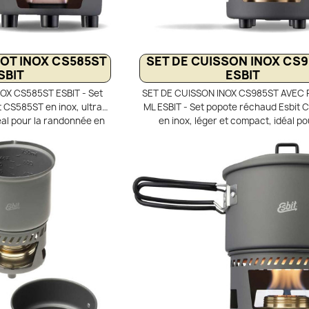
POT INOX CS585ST
SET DE CUISSON INOX CS
SBIT
ESBIT
OX CS585ST ESBIT - Set
SET DE CUISSON INOX CS985ST AVEC 
 CS585ST en inox, ultra-
ML ESBIT - Set popote réchaud Esbit
éal pour la randonnée en
en inox, léger et compact, idéal po
prend une casserole inox
randonnée et le trek. Comprend une c
ec couvercle et poignées
inox de 985 ml avec couvercle et un b
. Support de réchaud en
alcool ultra-léger. Tous les éléments s
r servant aussi de pare-
dans la popote pour un gain de place 
la popote. Livré avec filet
Livré avec support pare-vent en alu
atible avec combustible
anodisé et sac de rangement en fi
t (non fourni).