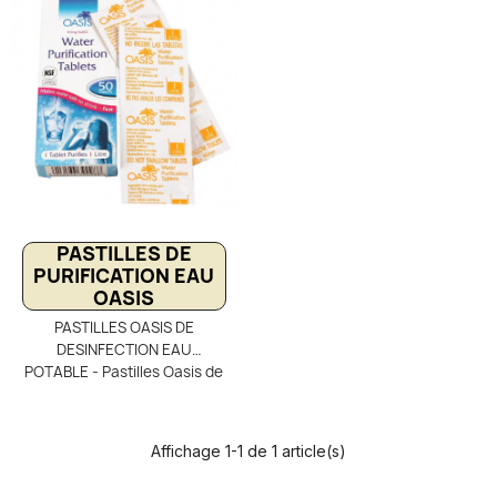
PASTILLES DE
PURIFICATION EAU
OASIS
PASTILLES OASIS DE
DESINFECTION EAU
POTABLE - Pastilles Oasis de
désinfection pour eau
potable – Boîte de 30
comprimés de chlore
Affichage 1-1 de 1 article(s)
(NaDCC). Chaque pastille
purifie 1 litre d’eau en 30