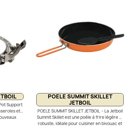
otéger les
homogène et une faible consommation de
obuste et
gaz. Son large diamètre permet de mijoter
te, cuillère
des plats et de faire fondre la neige
rter et à
efficacement. Robuste et pratique, elle
dispose de poignées repliables anti-brûlure
et d’un revêtement céramique facile à
nettoyer.
ETBOIL
POELE SUMMIT SKILLET
JETBOIL
Pot Support
sseroles et
POELE SUMMIT SKILLET JETBOIL - La Jetboil
 nouveaux
Summit Skillet est une poêle à frire légère et
L. Ses bras
robuste, idéale pour cuisiner en bivouac et
nforcée et se
en randonnée. Son revêtement céramique
ûleur. Ultra-
antiadhésif assure une cuisson rapide,