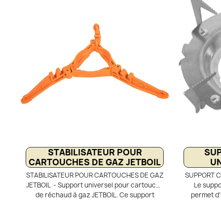
autonomie idéale pour les sorties
combusti
prolongées. Compatible avec les réchauds à
grand for
valve filetée norme EN417, dont les systèmes
idéale po
Jetboil.
durée. C
valve fi
performanc
STABILISATEUR POUR
SU
CARTOUCHES DE GAZ JETBOIL
UN
STABILISATEUR POUR CARTOUCHES DE GAZ
SUPPORT C
JETBOIL - Support universel pour cartouche
Le suppo
de réchaud à gaz JETBOIL. Ce support
permet d’
réglable est ajustable à la cartouche gaz de
poêles jusq
votre réchaud randonnée légère. Base
base extr