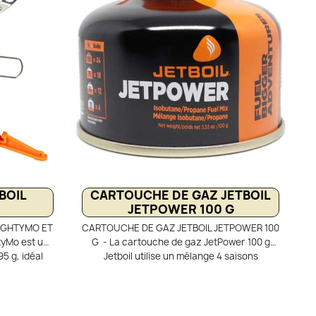
 un support
constantes jusqu’à –6 °C, même en altitude.
polyvalence
Polyvalent et compact, il permet de
préparer de vrais repas en bivouac.
BOIL
CARTOUCHE DE GAZ JETBOIL
JETPOWER 100 G
IGHTYMO ET
CARTOUCHE DE GAZ JETBOIL JETPOWER 100
tyMo est un
G - La cartouche de gaz JetPower 100 g
5 g, idéal
Jetboil utilise un mélange 4 saisons
 Son brûleur
performant à base d’isobutane, propane et
illir 1 litre
butane. Elle garantit une excellente
 régulateur,
pression et un rendement optimal, même
onstantes
par temps froid ou en altitude. Son format