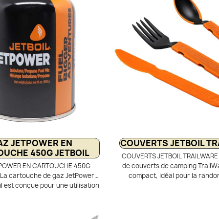
 optimise le rangement dans le
jusqu’à –7 °C. Compact et stable
avec stabilisateur de cartouche
d’un allumage piézo et de pieds
. Un kit de cuisson compact,
 et économe en gaz, pensé pour
ptes du matériel ultra-light.
AZ JETPOWER EN
COUVERTS JETBOIL TR
UCHE 450G JETBOIL
COUVERTS JETBOIL TRAILWARE 
POWER EN CARTOUCHE 450G
de couverts de camping TrailWa
 La cartouche de gaz JetPower
compact, idéal pour la randon
l est conçue pour une utilisation
bivouac. Fourchette et cuillère
 même par températures basses.
jusqu’à 25,4 cm pour atteindre f
e isobutane, propane et butane
fond des casseroles et repas l
t une pression stable et une
Manche ajustable à 3 positions 