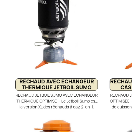
indicateur de chauffe et son couvercle
réduit la 
passoire assurent confort et efficacité.
efficacem
Compact et stable grâce à son trépied, il
utiliser et 
permet de faire bouillir l’eau en seulement
l’eau en
2,5 minutes.
RECHAUD AVEC ECHANGEUR
RECHAU
THERMIQUE JETBOIL SUMO
CAS
RECHAUD JETBOIL SUMO AVEC ECHANGEUR
RECHAUD J
THERMIQUE OPTIMISE - Le Jetboil Sumo est
OPTIMISEE -
la version XL des réchauds à gaz 2-en-1,
de cuisson
idéale pour cuisiner pour deux personnes
idéal pour
ou en petit groupe. Sa grande tasse de 1,8 L
bivouac. Il
avec échangeur thermique FluxRing assure
une casser
une cuisson rapide et une faible
ébullition 