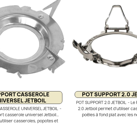
on efficace en montagne.Son
avec bord en silicone pour pr
mat 450 g offre une autonomie
ustensiles de cuisson. Kit r
ur les treks et bivouacs longue
emboîtable comprenant fourchet
ompatible avec les réchauds à
et couteau, facile à transpo
letée norme EN417, elle assure
nettoyer.
e et fiabilité par temps froid.
PPORT CASSEROLE
POT SUPPORT 2.0 J
IVERSEL JETBOIL
POT SUPPORT 2.0 JETBOIL - Le 
ASSEROLE UNIVERSEL JETBOIL -
2.0 Jetboil permet d’utiliser ca
rt casserole universel Jetboil
poêles à fond plat avec les
utiliser casseroles, popotes et
réchauds Flash 1,0 L et Zip 0,8 
u’à 23 cm sur votre réchaud. Sa
pliables offrent une stabilité re
a-large et ses 4 pieds dentelés
fixent solidement à la base du br