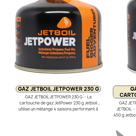
consommation de gaz. Le brûleur de 1750 W
emboîtable
avec allumage piézo et réglage précis de la
sac à dos, 
flamme garantit confort et performance en
inclus
extérieur. Compact et complet, il se range
performant
entièrement dans la popote avec une
les ade
cartouche de 230 g pour un transport
optimisé.
GAZ JETBOIL JETPOWER 230 G
G
CARTO
GAZ JETBOIL JETPOWER 230 G - La
cartouche de gaz JetPower 230 g Jetboil
GAZ JET
utilise un mélange 4 saisons performant à
JETBOIL -
base d’isobutane, propane et butane. Elle
450 g Jetboi
assure une combustion efficace et une
4 saisons,
pression constante, même par temps froid
Son mélang
ou en altitude. Son format 230 g offre une
garanti