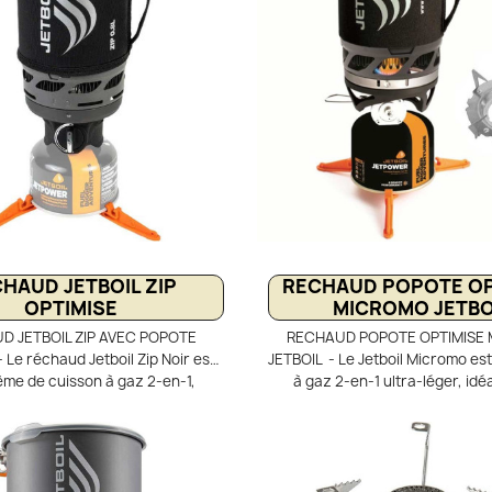
HAUD JETBOIL ZIP
RECHAUD POPOTE OP
OPTIMISE
MICROMO JETBO
D JETBOIL ZIP AVEC POPOTE
RECHAUD POPOTE OPTIMISE
 Le réchaud Jetboil Zip Noir est
JETBOIL - Le Jetboil Micromo es
ème de cuisson à gaz 2-en-1,
à gaz 2-en-1 ultra-léger, idéa
et ultra-léger, idéal pour la
randonnée et le trek. Il associe
en solo. Il combine un brûleur
régulé à une tasse FluxRing de
e 2100 W et une tasse aluminium
une cuisson rapide et économe 
L avec échangeur thermique
régulateur de pression ass
Ce système optimise la cuisson,
performances constantes, mêm