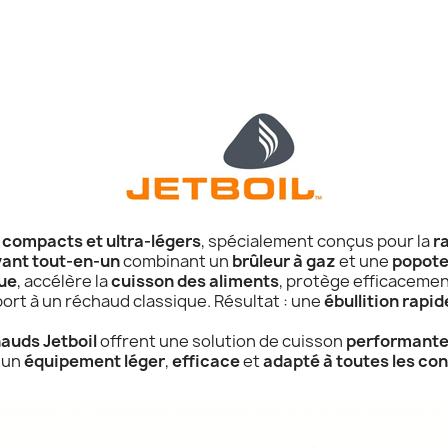
compacts et ultra-légers
, spécialement conçus pour la
r
ant tout-en-un
combinant un
brûleur à gaz
et une
popote
ue
, accélère la
cuisson des aliments
, protège efficacemen
ort à un réchaud classique. Résultat : une
ébullition rapid
auds Jetboil
offrent une solution de cuisson
performant
 un
équipement léger
,
efficace
et
adapté à toutes les con