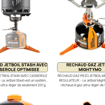
consommation de gaz et protège
froid ou en altitude. Livré avec
ent de l’effet du vent. Facile à
casserole, il offre une grande 
rapide, il permet de faire bouillir
en bivouac.
 quelques minutes lors de vos
bivouacs.
D JETBOIL STASH AVEC
RECHAUD GAZ JET
SEROLE OPTIMISEE
MIGHTYMO
ETBOIL STASH AVEC CASSEROLE
RECHAUD GAZ PIEZO JETBOIL M
 Le Jetboil Stash est un système
REGULATEUR - Le Jetboil Migh
 ultra-léger de seulement 201 g,
réchaud à gaz ultra-léger de 9
 la randonnée minimaliste et le
pour la randonnée et le bivouac.
 combine un brûleur en titane et
unique de 3 kW permet de faire bou
ole FluxRing de 0,8 L pour une
d’eau en 3 minutes. Grâce à son
rapide en 2,5 minutes. Son design
il offre des performances c