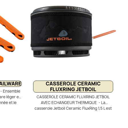
, il dispose
compact se range facilement dans les
 repliables.
popotes Jetboil. Compatible avec tous les
réchauds à valve filetée norme EN417.
AILWARE
CASSEROLE CERAMIC
FLUXRING JETBOIL
- Ensemble
re léger et
CASSEROLE CERAMIC FLUXRING JETBOIL
née et le
AVEC ECHANGEUR THERMIQUE - La
 extensibles
casserole Jetboil Ceramic FluxRing 1,5 L est
acilement le
idéale pour cuisiner réellement en bivouac
yophilisés.
et au camping. Son échangeur thermique
et cuillère
FluxRing assure une chauffe rapide,