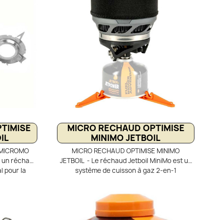
TIMISE
MICRO RECHAUD OPTIMISE
IL
MINIMO JETBOIL
 MICROMO
MICRO RECHAUD OPTIMISE MINIMO
t un réchaud
JETBOIL - Le réchaud Jetboil MiniMo est un
l pour la
système de cuisson à gaz 2-en-1
 un brûleur
performant, idéal pour la randonnée et le
 0,8 L pour
camping. Sa tasse large de 1 L avec
en gaz. Son
échangeur thermique FluxRing assure une
ure des
cuisson rapide et économe en gaz. Le
e par temps
brûleur régulé maintient des performances