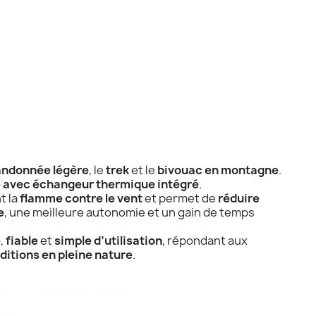
andonnée légère
, le
trek
et le
bivouac en montagne
.
 avec échangeur thermique intégré
.
t la
flamme contre le vent
et permet de
réduire
e
, une meilleure autonomie et un gain de temps
e
,
fiable
et
simple d’utilisation
, répondant aux
ditions en pleine nature
.