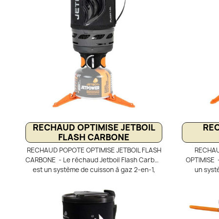
RECHAUD OPTIMISE JETBOIL
REC
FLASH CARBONE
RECHAUD POPOTE OPTIMISE JETBOIL FLASH
RECHAU
CARBONE - Le réchaud Jetboil Flash Carbon
OPTIMISE -
est un système de cuisson à gaz 2-en-1,
un syst
ultra-léger et très rapide, idéal pour la
compact 
randonnée et le trek. Il combine un brûleur
randonnée 
performant avec une tasse popote de 1 L
puissant d
équipée du répartiteur de chaleur FluxRing.
de 0,8 
Son allumage piézo, sa housse isolante avec
FluxRing. 