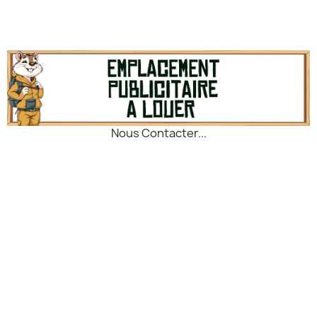
compromis entre compacité
vos besoins. Ultra léger et
et volume utile pour la
robuste grâce au titane, il se
randonnée minimaliste.
transporte facilement sans
Utilisable comme pot de
alourdir votre sac. Son
cuisson, tasse ou mug, il
couvercle avec anse
s’adapte aux besoins du
favorise une cuisson
bivouac léger et du trekking.
efficace, tandis que ses
Son couvercle avec anse
deux poignées repliables
favorise une cuisson
offrent une prise en main
Nous Contacter...
efficace et protège le
sécurisée et compacte. Livré
contenu, tandis que les
avec une housse en mesh,
poignées repliables assurent
ce pot polyvalent est un
confort et praticité. Livré
compagnon fiable pour
avec une housse de
cuisiner et profiter de vos
transport, ce pot robuste et
repas en pleine nature.
durable est un
incontournable pour les
adeptes de l’ultra light.