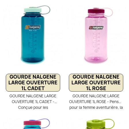
découverte du monde.
déplacements urbains et les
Conçue en Tritan sans BPA,
transports en commun. Solide
elle est robuste, fiable et
et fiable grâce à sa
accompagne toutes les
conception en Tritan sans
aventures, des villes aux
BPA, elle résiste aux chocs du
grands espaces. Sa large
quotidien sans altérer le goût
ouverture facilite le
des boissons. Sa large
remplissage partout et
ouverture facilite le
assure une hydratation
remplissage, le nettoyage et
simple tout au long du voyage.
une hydratation pratique tout
au long de la journée.
GOURDE NALGENE
GOURDE NALGENE
LARGE OUVERTURE
LARGE OUVERTURE
1L CADET
1L ROSE
GOURDE NALGENE LARGE
GOURDE NALGENE LARGE
OUVERTURE 1L CADET -
OUVERTURE 1L ROSE - Pensée
Conçue pour les
pour la femme aventurière, la
randonneurs avertis, la
gourde Nalgene de 1 litre
gourde Nalgene de 1 litre
accompagne toutes les
répond aux exigences d’un
explorations, en ville comme