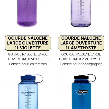
parfaitement adaptée à une
le remplissage, le nettoyage
utilisation en mer, rivière ou
et l’utilisation sur le terrain.
lac. Sa grande ouverture
Disponible en plusieurs
facilite le remplissage, le
coloris, elle est stable et
nettoyage et une hydratation
compatible avec les quarts de
rapide entre deux activités.
50 cl et plus.
GOURDE NALGENE
GOURDE NALGENE
LARGE OUVERTURE
LARGE OUVERTURE
1L VIOLETTE
1L AMETHYSTE
GOURDE NALGENE LARGE
GOURDE NALGENE LARGE
OUVERTURE 1L VIOLETTE -
OUVERTURE 1L AMETHYSTE -
Pensée pour les femmes
Pensée pour accompagner
actives et sportives, la
une vie active au quotidien, la
gourde Nalgene de 1 litre
gourde Nalgene de 1 litre
accompagne aussi bien les
s’adapte aussi bien au sport
séances d’entraînement que
qu’aux journées bien remplies
les journées dynamiques.
en ville. Conçue en Tritan
Fabriquée en Tritan robuste
sans BPA, elle est solide,
et sans BPA, elle est légère,
légère et rassurante à
quasi incassable et n’altère ni
l’usage.Sa large ouverture
le goût ni l’odeur des
facilite le remplissage, le