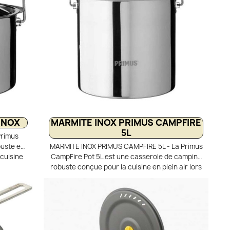
INOX
MARMITE INOX PRIMUS CAMPFIRE
5L
Primus
buste en
MARMITE INOX PRIMUS CAMPFIRE 5L - La Primus
 cuisine
CampFire Pot 5L est une casserole de camping
vouacs ou
robuste conçue pour la cuisine en plein air lors
 solide
de sorties camping, bivouac ou bushcraft.
échaud ou
Fabriquée en acier inoxydable 18/8, elle offre
ut en
une excellente résistance à l’usure et une très
n de la
bonne diffusion de la chaleur pour cuisiner
e faitout
efficacement en pleine nature. Avec sa grande
epas pour
capacité de 5 litres, cette popote est idéale