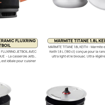
RAMIC FLUXRING
MARMITE TITANE 1.8L KE
TBOIL
MARMITE TITANE 1.8L KEITH - Marmite e
FLUXRING JETBOIL AVEC
Keith 1,8 L (180 cl) conçue pour la r
 - La casserole Jetboil
ultra light et le bivouac. Ultra-légèr
L est idéale pour cuisiner
seulement 248 g, elle permet de rédu
uac et au camping. Son
poids du matériel sans compromis. Éq
ue FluxRing assure une
poignées repliables avec protection s
omogène et une faible
pour une manipulation sûre. Son cou
az. Son large diamètre
multifonction fait également office de
plats et de faire fondre la
pour une cuisine outdoor pratique et e
Robuste et pratique, elle
epliables anti-brûlure et
mique facile à nettoyer.