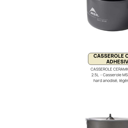
CASSEROLE C
ADHESIV
CASSEROLE CERAMIQ
2.5L - Casserole MS
hard anodisé, légèr
randonnée. Revêtem
anti-adhésif, non tox
Couvercle passoire 
Talon repliable et dét
personnes en trek et 
l