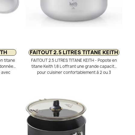
ITH
FAITOUT 2.5 LITRES TITANE KEITH
n titane
FAITOUT 2.5 LITRES TITANE KEITH - Popote en
andonnée
titane Keith 1,8 L offrant une grande capacité
e avec
pour cuisiner confortablement à 2 ou 3
ire le
personnes pour moins de 250 g. Fabriquée en
uipée de
titane, elle combine robustesse, légèreté et
ilicone
durabilité pour la randonnée et le bivouac. Sa
vercle
largeur assure une excellente stabilité sur le
 passoire
réchaud pour cuisiner sereinement en
fficace.
extérieur. Équipée de poignées repliables
siliconées et d’un couvercle passoire, elle est
idéale pour la cuisine outdoor légère.