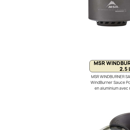
MSR WINDBUR
2.5
MSR WINDBURNER SAU
WindBurner Sauce Pot
en aluminium avec
antiadhésif. Con
WindBurner Duo, Group
diffusion de chaleur.
réduit les déperd
performance énergéti
en bivouac pou