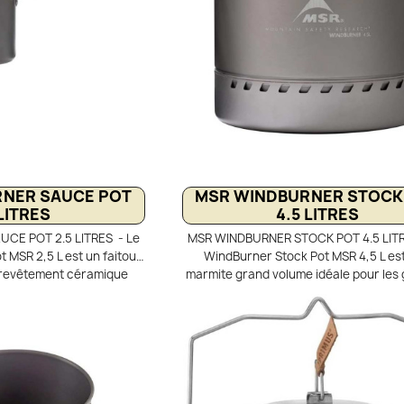
NER SAUCE POT
MSR WINDBURNER STOCK
 LITRES
4.5 LITRES
CE POT 2.5 LITRES - Le
MSR WINDBURNER STOCK POT 4.5 LITR
 MSR 2,5 L est un faitout
WindBurner Stock Pot MSR 4,5 L es
 revêtement céramique
marmite grand volume idéale pour les
çu pour les systèmes
en camping. Fabriquée en aluminium 
 et Combo, il optimise la
dur, elle assure une mise en ébullition
 Son répartiteur thermique
Son échangeur thermique haute per
itions et améliore la
optimise la consommation de gaz. Co
que. Idéal pour cuisiner
passoire verrouillable et poignées fi
r 2 à 4 personnes.
une manipulation sécurisée.