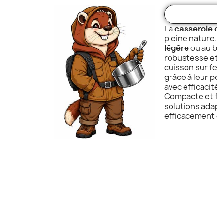
La
casserole
pleine nature.
légère
ou au b
robustesse et 
cuisson sur f
grâce à leur 
avec efficacit
Compacte et fo
solutions ada
efficacement 