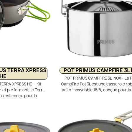
US TERRA XPRESS
POT PRIMUS CAMPFIRE 3L 
HE
POT PRIMUS CAMPFIRE 3L INOX - La 
ERRA XPRESS HE - Kit
CampFire Pot 3L est une casserole ro
r et performant, le Terra
acier inoxydable 18/8, conçue pour la
us est conçu pour la
en plein air lors de randonnées, de bi
. Sa casserole 1,75 L en
de sessions bushcraft. Sa conception
ur assure robustesse et
permet une utilisation intensive sur r
r thermique HE réduit le
directement sur un feu de camp, to
e 20 % et économise le
garantissant une excellente diffusio
plet pour 1 à 2 personnes
chaleur. Avec sa capacité de 3 litres, c
ssoire et housse mesh.
outdoor est idéal pour préparer des r