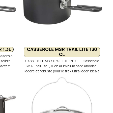
 1.3L
CASSEROLE MSR TRAIL LITE 130
CL
asserole
solidité
CASSEROLE MSR TRAIL LITE 130 CL - Casserole
arfait
MSR Trail Lite 1,3L en aluminium hard anodisé,
éramique
légère et robuste pour le trek ultra léger. Idéale
met une
pour préparer vos repas ou faire bouillir de
acile,
l’eau en randonnée. Couvercle passoire
leur de
pratique et graduations intérieures pour un
liments
dosage précis.Poignée repliable pour un
e avec
rangement compact dans le sac à dos.
re, elle
ersonnes