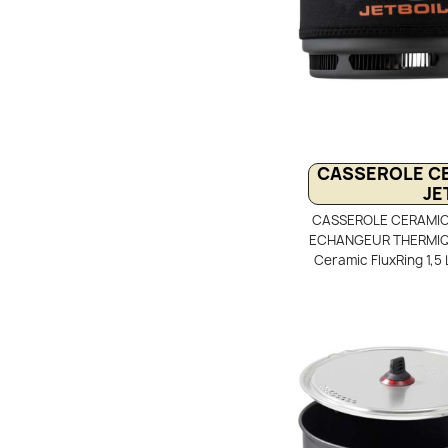
CASSEROLE CE
JE
CASSEROLE CERAMIC 
ECHANGEUR THERMIQUE
Ceramic FluxRing 1,5 
réellement en bivo
échangeur thermiq
chauffe rapide, h
consommation de g
permet de mijoter des 
neige efficacement. 
dispose de poignées r
d’un revêtement céra