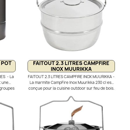
 POT
FAITOUT 2.3 LITRES CAMPFIRE
INOX MUURIKKA
ES - La
FAITOUT 2.3 LITRES CAMPFIRE INOX MUURIKKA -
t une
La marmite CampFire Inox Muurikka 230 cl est
 groupes
conçue pour la cuisine outdoor sur feu de bois.
anodisé
Fabriquée en acier inoxydable, elle assure
 rapide.
robustesse, hygiène et excellente répartition
formance
de la chaleur. Sa poignée de suspension permet
uvercle
une cuisson directe au-dessus du feu. Son
xes pour
couvercle passoire avec poignée facilite la
surveillance et l’égouttage des aliments.