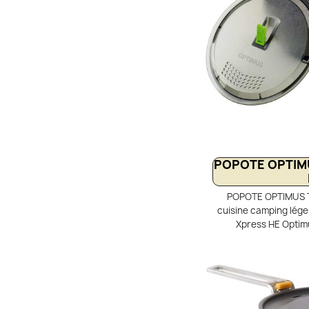
POPOTE OPTIM
POPOTE OPTIMUS T
cuisine camping lége
Xpress HE Optim
randonnée et le trek
aluminium anodisé d
légèreté. L’échangeu
temps de cuisson d
combustible. Set com
avec couvercle-pa