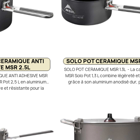
ERAMIQUE ANTI
SOLO POT CERAMIQUE MSR
E MSR 2.5L
SOLO POT CERAMIQUE MSR 1.3L - La c
UE ANTI ADHESIVE MSR
MSR Solo Pot 1,3 L combine légèreté et 
R Pot 2,5 L en aluminium
grâce à son aluminium anodisé dur, p
e et résistante pour la
pour la randonnée. Son revêtement c
ent intérieur céramique
anti-adhésif, sans PTFE ni PFOA, per
ique et facile à nettoyer.
cuisson plus saine et un nettoyage f
en aluminium et poignée
même en bivouac. Elle diffuse la cha
achable. Idéale pour 1 à 3
façon homogène pour éviter que les a
bivouac, volume utile 2,5
n’attachent ou ne brûlent. Compact
itres.
poignée repliable et couvercle passoi
est idéale pour cuisiner pour 1 à 2 p
en trek.