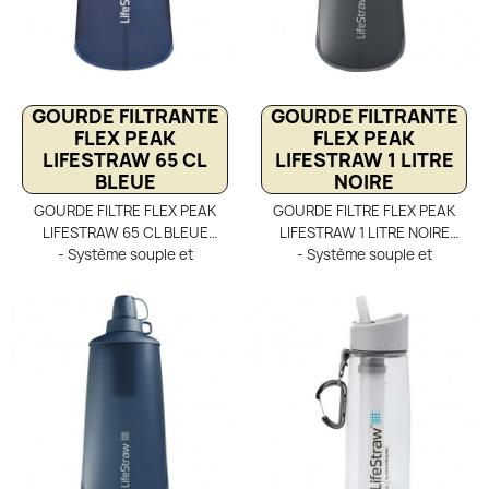
gourde pour une eau potable
des contaminants bactériens
en toutes circonstances.
et des sédiments, ainsi que la
suppression des micro-
plastiques
GOURDE FILTRANTE
GOURDE FILTRANTE
FLEX PEAK
FLEX PEAK
LIFESTRAW 65 CL
LIFESTRAW 1 LITRE
BLEUE
NOIRE
GOURDE FILTRE FLEX PEAK
GOURDE FILTRE FLEX PEAK
LIFESTRAW 65 CL BLEUE
LIFESTRAW 1 LITRE NOIRE
- Système souple et
- Système souple et
multifonctions combinant
multifonctions associant
gourde et paille filtrante, idéal
gourde et paille filtrante pour
pour randonnée et voyage,
garantir une eau potable sûre
même en zones à risques.
en randonnée et voyage,
Filtration à 2 étages :
même en zones à risques.
microfiltre fibres creuses
Filtration à 2 étages :
(0,2 µm) éliminant 99,999999
microfiltre à fibres creuses
% des bactéries, 99,999 %
(0,2 µm) éliminant 99,999 %
des parasites,
des bactéries, parasites,
microplastiques, sédiments et
microplastiques et sédiments.