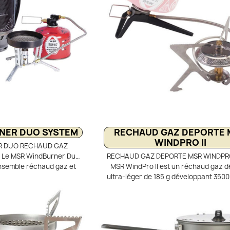
encombrant, il se range entièrement 
casserole avec une cartouche 100 
fournie).
NER DUO SYSTEM
RECHAUD GAZ DEPORTE 
WINDPRO II
R DUO RECHAUD GAZ
 - Le MSR WindBurner Duo
RECHAUD GAZ DEPORTE MSR WINDPRO 
ensemble réchaud gaz et
MSR WindPro II est un réchaud gaz 
hard anodisé, conçu pour
ultra-léger de 185 g développant 350
en randonnée à deux. Son
le trek et la randonnée. Il porte 1 litre
diante avec coupe-vent
ébullition en 3,6 minutes avec une ex
r de pression assure une
autonomie. Son fonctionnement en m
te même par vent fort ou
ou liquide garantit des performances 
erole 1,8 L antiadhésive
par temps froid. Stable et compact, 