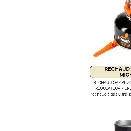
RECHAUD 
MIG
RECHAUD GAZ PIEZO
REGULATEUR - Le J
réchaud à gaz ultra-lé
randonnée et le bivou
3 kW permet de faire b
minutes. Grâce à son
performances cons
Compact et stable, 
piézo et de 