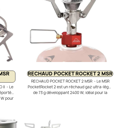
dans la
s’emboîte pour le transport et peut accueillir
g (non
une cartouche de gaz 110 g.
MSR
RECHAUD POCKET ROCKET 2 MSR
RECHAUD POCKET ROCKET 2 MSR - Le MSR
II - Le
PocketRocket 2 est un réchaud gaz ultra-léger
déporté
de 73 g développant 2400 W, idéal pour la
0 W pour
randonnée et le trek. Il porte 1 litre d’eau à
 d’eau à
ébullition en 3,3 minutes avec une excellente
cellente
autonomie. Son pare-vent WindClip et ses
ode gaz
supports dentelés assurent stabilité et
optimales
performance par vent modéré. Compact et
il est
fiable, il est compatible avec la plupart des