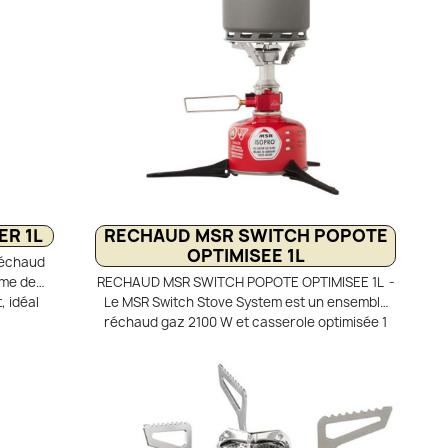
la popote
gaz, pensé pour les adeptes du matériel ultra-
transport
light.
R 1L
RECHAUD MSR SWITCH POPOTE
OPTIMISEE 1L
réchaud
ème de
RECHAUD MSR SWITCH POPOTE OPTIMISEE 1L -
, idéal
Le MSR Switch Stove System est un ensemble
gne. Son
réchaud gaz 2100 W et casserole optimisée 1
angeur
litre, idéal pour la randonnée et le bivouac.
ficacité
Léger (117 g), il porte 500 ml d’eau à ébullition
 1 litre
en 2 min 30 grâce à son régulateur de pression
olante
performant. Polyvalent, il accepte casseroles
pide et
et poêles jusqu’à 20 cm de diamètre grâce à
eu
ses supports dépliables. Compact et complet, il