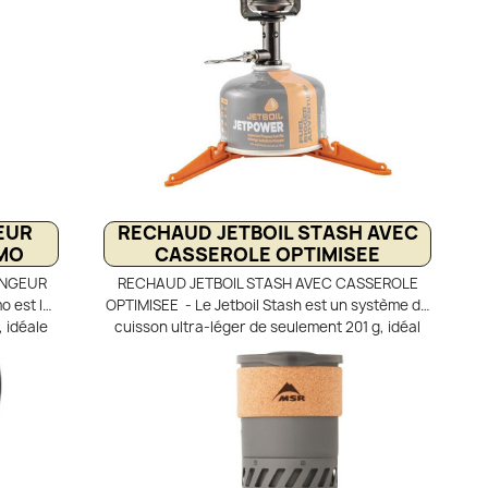
EUR
RECHAUD JETBOIL STASH AVEC
UMO
CASSEROLE OPTIMISEE
ANGEUR
RECHAUD JETBOIL STASH AVEC CASSEROLE
o est la
OPTIMISEE - Le Jetboil Stash est un système de
 idéale
cuisson ultra-léger de seulement 201 g, idéal
en petit
pour la randonnée minimaliste et le bivouac. Il
avec
combine un brûleur en titane et une casserole
re une
FluxRing de 0,8 L pour une ébullition rapide en
ation de
2,5 minutes. Son design emboîtable optimise le
ge piézo
rangement dans le sac à dos, avec
t confort
stabilisateur de cartouche inclus. Un kit de
act et
cuisson compact, performant et économe en