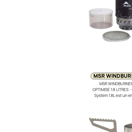
MSR WINDBUR
MSR WINDBURNE
OPTIMISE 1.8 LITRES
System 1.8L est un 
popote en aluminium 
cuisiner rapidement 
brûleur à tête ra
intégré et régulateu
performance constan
temps froid. La cass