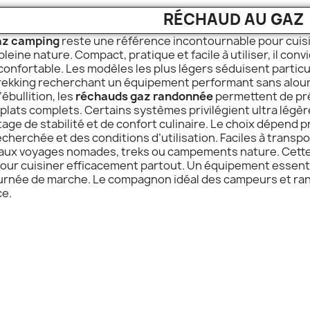
RÉCHAUD AU GAZ
az camping
reste une référence incontournable pour cuis
leine nature. Compact, pratique et facile à utiliser, il con
confortable. Les modèles les plus légers séduisent parti
rekking recherchant un équipement performant sans alourdi
’ébullition, les
réchauds gaz randonnée
permettent de pr
 plats complets. Certains systèmes privilégient ultra légè
age de stabilité et de confort culinaire. Le choix dépend 
echerchée et des conditions d’utilisation. Faciles à trans
aux voyages nomades, treks ou campements nature. Cette
pour cuisiner efficacement partout. Un équipement essenti
urnée de marche. Le compagnon idéal des campeurs et ran
ce.