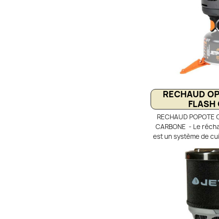
RECHAUD OPT
FLASH
RECHAUD POPOTE OP
CARBONE - Le récha
est un système de cui
léger et très rapide, 
le trek. Il combine u
une tasse popote de 1
de chaleur FluxRing
housse isolante avec
son couvercle passo
efficacité. Compac
trépied, il permet d