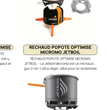
IMISE
RECHAUD POPOTE OPTIMISE
MICROMO JETBOIL
OTE
r est un
RECHAUD POPOTE OPTIMISE MICROMO
pact et
JETBOIL - Le Jetboil Micromo est un réchaud à
solo. Il
gaz 2-en-1 ultra-léger, idéal pour la randonnée
W et une
et le trek. Il associe un brûleur régulé à une
angeur
tasse FluxRing de 0,8 L pour une cuisson rapide
mise la
et économe en gaz. Son régulateur de pression
gaz et
assure des performances constantes, même
. Facile
par temps froid ou en altitude. Livré avec un
bouillir
support casserole, il offre une grande
bivouacs.
polyvalence en bivouac.