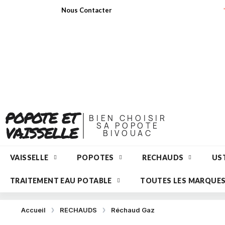
Nous Contacter
POPOTE ET
BIEN CHOISIR
SA POPOTE
VAISSELLE
BIVOUAC
VAISSELLE
POPOTES
RECHAUDS
UST
TRAITEMENT EAU POTABLE
TOUTES LES MARQUE
Accueil
RECHAUDS
Réchaud Gaz