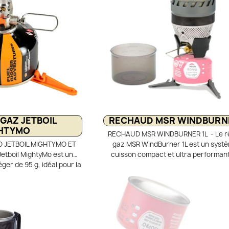
complet, il se range entièrement dans 
avec une cartouche de 230 g pour un 
optimisé.
GAZ JETBOIL
RECHAUD MSR WINDBURNE
HTYMO
RECHAUD MSR WINDBURNER 1L - Le 
 JETBOIL MIGHTYMO ET
gaz MSR WindBurner 1L est un syst
etboil MightyMo est un
cuisson compact et ultra performant
ger de 95 g, idéal pour la
pour la randonnée et le trek en monta
ac. Son brûleur unique de
brûleur à tête radiante et son éch
ouillir 1 litre d’eau en 3
thermique intégré garantissent une ef
 régulateur, il offre des
optimale, même en plein vent. La popote
tantes jusqu’à –7 °C.
en aluminium anodisé avec housse is
il dispose d’un allumage
assure une montée en température ra
pieds repliables.
homogène. Stable, puissant et p