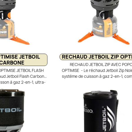
IMISE JETBOIL
RECHAUD JETBOIL ZIP OPT
 CARBONE
RECHAUD JETBOIL ZIP AVEC POP
TIMISE JETBOIL FLASH
OPTIMISE - Le réchaud Jetboil Zip Noi
ud Jetboil Flash Carbon
système de cuisson à gaz 2-en-1, com
sson à gaz 2-en-1, ultra-
ultra-léger, idéal pour la randonnée en 
idéal pour la randonnée et
combine un brûleur puissant de 2100 
n brûleur performant avec
tasse aluminium de 0,8 L avec éch
 L équipée du répartiteur
thermique FluxRing. Ce système opti
. Son allumage piézo, sa
cuisson, réduit la consommation de 
 indicateur de chauffe et
protège efficacement de l’effet du vent
ire assurent confort et
à utiliser et rapide, il permet de faire 
t et stable grâce à son
l’eau en quelques minutes lors de vos 
e faire bouillir l’eau en