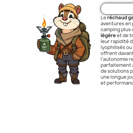
Le
réchaud g
aventures en p
camping plus 
légère
et de t
leur rapidité d
lyophilisés ou
offrent davant
l’autonomie r
parfaitement 
de solutions 
une longue jo
et performan