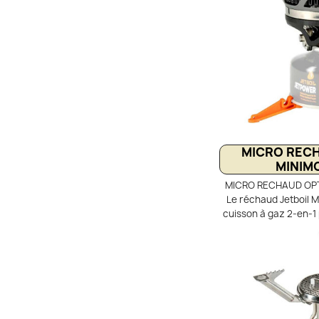
seulement
MICRO RECH
MINIM
MICRO RECHAUD OPTI
Le réchaud Jetboil 
cuisson à gaz 2-en-1 
randonnée et le campi
avec échangeur the
une cuisson rapide
brûleur régulé mai
constantes jusqu’à 
Polyvalent et compac
de vrais re