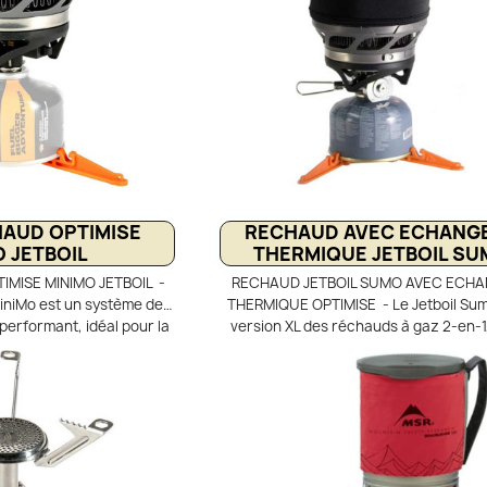
 2,5 minutes.
AUD OPTIMISE
RECHAUD AVEC ECHANG
O JETBOIL
THERMIQUE JETBOIL S
MISE MINIMO JETBOIL -
RECHAUD JETBOIL SUMO AVEC ECH
MiniMo est un système de
THERMIQUE OPTIMISE - Le Jetboil Sum
performant, idéal pour la
version XL des réchauds à gaz 2-en-1,
ng. Sa tasse large de 1 L
pour cuisiner pour deux personnes ou 
rmique FluxRing assure
groupe. Sa grande tasse de 1,8 L 
 et économe en gaz. Le
échangeur thermique FluxRing assu
ntient des performances
cuisson rapide et une faible consomm
–6 °C, même en altitude.
gaz. Le brûleur de 1750 W avec alluma
t, il permet de préparer
et réglage précis de la flamme garanti
pas en bivouac.
et performance en extérieur. Comp