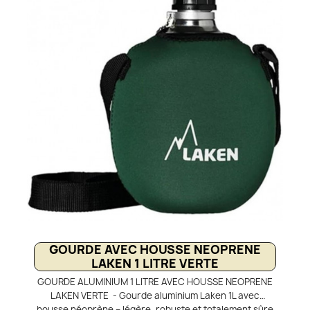
efficacement tout en apportant une touche de style
authentique. Le bouchon à vis antifuite assure une
utilisation simple, pratique et sécurisée. Un design
classique, fonctionnel et robuste, idéal pour la
randonnée, le camping ou le bushcraft.
GOURDE AVEC HOUSSE NEOPRENE
LAKEN 1 LITRE VERTE
GOURDE ALUMINIUM 1 LITRE AVEC HOUSSE NEOPRENE
LAKEN VERTE - Gourde aluminium Laken 1L avec
housse néoprène – légère, robuste et totalement sûre