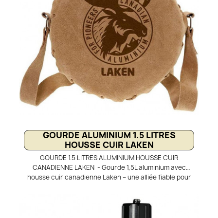
acides des boissons.
GOURDE ALUMINIUM 1.5 LITRES
HOUSSE CUIR LAKEN
GOURDE 1.5 LITRES ALUMINIUM HOUSSE CUIR
CANADIENNE LAKEN - Gourde 1,5L aluminium avec
housse cuir canadienne Laken – une alliée fiable pour
toutes vos aventures dans la nature sauvage.
Fabriquée en aluminium léger et résistant, elle garantit
une sécurité alimentaire totale et une grande
durabilité. Sa housse en cuir véritable protège