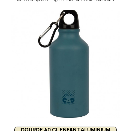
pour un usage alimentaire. Équipée d’un revêtement
intérieur en polyamide sans époxy, elle résiste aux
chocs et empêche tout transfert de goût. Sa housse en
néoprène protège efficacement, offre une meilleure
prise en main et maintient la fraîcheur des boissons. Le
bouchon à vis antifuite garantit confort et sécurité lors
de vos activités outdoor. Une gourde pratique et
durable, parfaite pour la randonnée, le camping ou le
bushcraft.
GOURDE 40 CL ENFANT ALUMINIUM