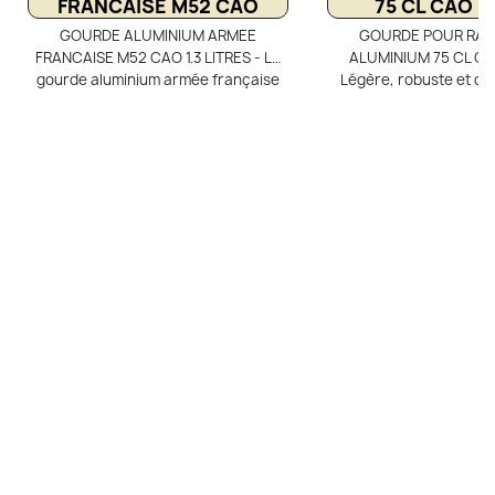
FRANCAISE M52 CAO
75 CL CAO 
GOURDE ALUMINIUM ARMEE
GOURDE POUR RA
FRANCAISE M52 CAO 1.3 LITRES - La
ALUMINIUM 75 CL CA
gourde aluminium armée française
Légère, robuste et du
M52 CAO 1.3 L est idéale pour les
gourde en aluminium de 0
reconstitutions historiques et les
parfaite pour la randon
passionnés d’équipement militaire
les activités de plein ai
authentique. Livrée avec sa housse
à vis permet un rempliss
nylon et son passant pour ceinture,
un nettoyage rapide.L
elle conserve son design d’origine
intérieur verni est gara
avec bouchon vissant sur chaînette.
ni odeur, pour préserve
Robuste, pratique et sans vernis
vos boissons. Pratique, e
intérieur, elle est parfaite pour le
avec un mousqueton 
bushcraft, la randonnée et les
pour l'attacher facile
événements historiques.
sac.