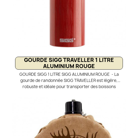
GOURDE SIGG TRAVELLER 1 LITRE
ALUMINIUM ROUGE
GOURDE SIGG 1 LITRE SIGG ALUMINIUM ROUGE - La
gourde de randonnée SIGG TRAVELLER est légère,
robuste et idéale pour transporter des boissons
chaudes ou froides en toute sécurité. Équipée d’un
bouchon à vis avec joint étanche, elle offre une
utilisation simple et un nettoyage facile pour vos
aventures outdoor. Fabriquée d’une seule plaque
d’aluminium emboutie, elle garantit une solidité
optimale et une étanchéité parfaite sans aucune
soudure. Son revêtement interne EcoCare, sans BPA,
assure un goût neutre et résiste aux fissures et aux