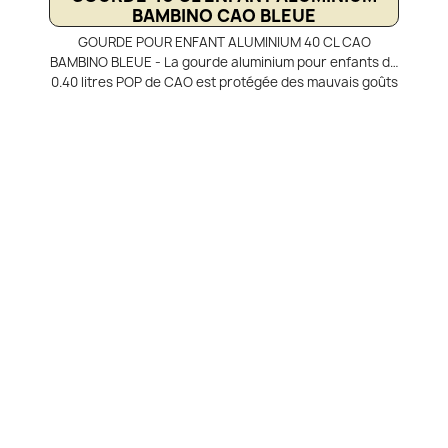
BAMBINO CAO BLEUE
GOURDE POUR ENFANT ALUMINIUM 40 CL CAO
BAMBINO BLEUE - La gourde aluminium pour enfants de
0.40 litres POP de CAO est protégée des mauvais goûts
par un vernis alimentaire intérieur non toxique et
résistant aux chocs. Pratique pour les enfants qui ne
ménagent pas toujours leur matériel, qu'ils soient en
randonnée avec la gourde attachée par le mousqueton
sur leur sac à dos trekking, ou bien sur leur sac d'école.