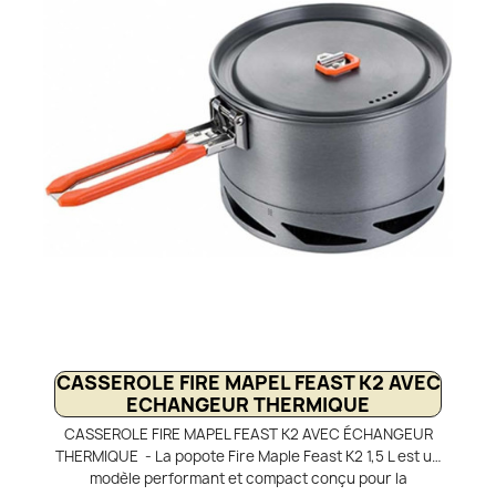
pouvant servir de poêle et une pince preneuse
amovible. Sa grande capacité permet de préparer des
repas pour 2 à 4 personnes, voire plus selon les
besoins en bivouac. Compact et pratique, les éléments
sont empilables pour un rangement optimisé dans le
sac de randonnée. Compatible avec les réchauds gaz
et combustibles liquides Primus, le Essential Pot Set 2.3L
est un équipement fiable en petit groupe.
CASSEROLE FIRE MAPEL FEAST K2 AVEC
ECHANGEUR THERMIQUE
CASSEROLE FIRE MAPEL FEAST K2 AVEC ÉCHANGEUR
THERMIQUE - La popote Fire Maple Feast K2 1,5 L est un
modèle performant et compact conçu pour la