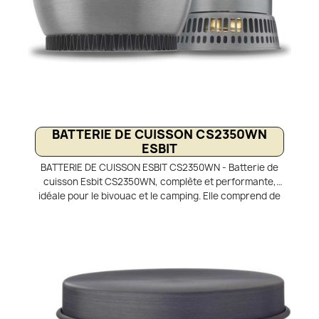
BATTERIE DE CUISSON CS2350WN
ESBIT
BATTERIE DE CUISSON ESBIT CS2350WN - Batterie de
cuisson Esbit CS2350WN, complète et performante,
idéale pour le bivouac et le camping. Elle comprend de
nombreux accessoires ainsi qu’un brûleur à alcool
Spirit Esbit intégré. Conçue en aluminium anodisé, elle
est à la fois légère et résistante pour un usage outdoor
intensif. Le set se compose de deux popotes d’une
capacité de 1,8 L et 2,3 L. Dotée d’un échangeur
thermique, cette batterie de cuisine optimise la
diffusion de la chaleur et réduit la consommation de
combustible. Parfaite pour cuisiner efficacement en