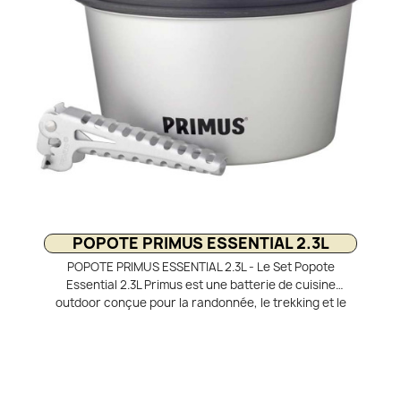
pleine nature.
POPOTE PRIMUS ESSENTIAL 2.3L
POPOTE PRIMUS ESSENTIAL 2.3L - Le Set Popote
Essential 2.3L Primus est une batterie de cuisine
outdoor conçue pour la randonnée, le trekking et le
camping en groupe. Fabriqué en aluminium et
aluminium hard anodisé, ce kit allie légèreté,
robustesse et efficacité thermique, idéal pour cuisiner
en pleine nature. Ce set cuisine 4 pièces comprend
deux casseroles de 2,3 et 1.3 litres, un couvercle