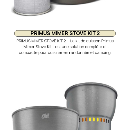
PRIMUS MIMER STOVE KIT 2
PRIMUS MIMER STOVE KIT 2 - Le kit de cuisson Primus
Mimer Stove Kit II est une solution complète et
compacte pour cuisiner en randonnée et camping.
Composé de deux casseroles (1,3 L et 2,3 L), d’une
poêle en aluminium, du réchaud Mimer Stove et d’une
poignée, il ne pèse que 761 g. Puissant et fiable, le
réchaud permet de faire bouillir l’eau rapidement.
L’ensemble est empilable pour un gain de place optimal
dans votre sac à dos.